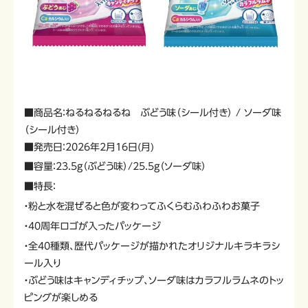
■商品名：ねるねるねるね ぶどう味（シール付き） / ソーダ味
（シール付き）
■発売日：2026年2月16日(月)
■容量：23.5g（ぶどう味）/25.5g（ソーダ味）
■特長：
・粉と水を混ぜると色が変わってふくらむふわふわお菓子
・40周年ロゴが入ったパッケージ
・全40種類、歴代パッケージが描かれたオリジナルキラキラシ
ール入り
・ぶどう味はキャンディチップ、ソーダ味はカラフルラムネのトッ
ピングが楽しめる