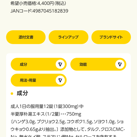
希望小売価格：4,400円（税込）
JANコード：4987045182839
添付文書
ラインアップ
ブランドサイト
成分
効能
用法・用量
成分
成人1日の服用量12錠（1錠300mg）中
半夏厚朴湯エキス（1/2量）・・・750mg
〔ハンゲ3.0g、ブクリョウ2.5g、コウボク1.5g、ソヨウ1.0g、ショ
ウキョウ0.65gより抽出。〕 添加物として、タルク、クロスCMC-