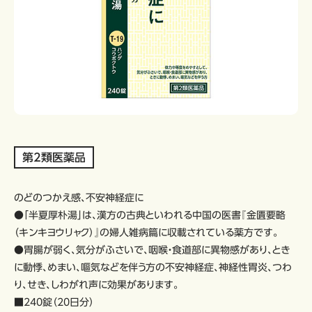
第2類医薬品
のどのつかえ感、不安神経症に
●「半夏厚朴湯」は、漢方の古典といわれる中国の医書『金匱要略
（キンキヨウリャク）』の婦人雑病篇に収載されている薬方です。
●胃腸が弱く、気分がふさいで、咽喉・食道部に異物感があり、とき
に動悸、めまい、嘔気などを伴う方の不安神経症、神経性胃炎、つわ
り、せき、しわがれ声に効果があります。
■240錠（20日分）