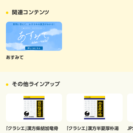
関連コンテンツ
あすみて
その他ラインアップ
「クラシエ」漢方柴胡加竜骨
「クラシエ」漢方半夏厚朴湯
Ｊ