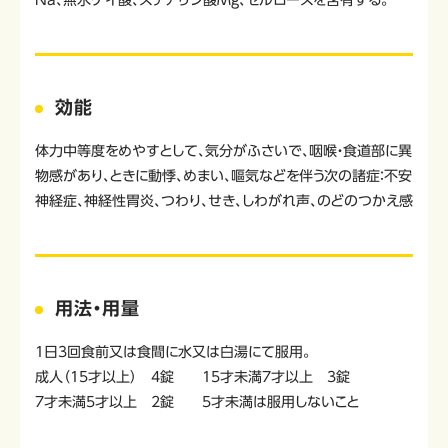
Na、無水ケイ酸、ステアリン酸Mg、セルロースを含有する。
効能
体力中等度をめやすとして、気分がふさいで、咽喉・食道部に異
物感があり、ときに動悸、めまい、嘔気などを伴う次の諸症：不安
神経症、神経性胃炎、つわり、せき、しわがれ声、のどのつかえ感
用法・用量
1日3回食前又は食間に水又は白湯にて服用。
成人（15才以上） 4錠 15才未満7才以上 3錠
7才未満5才以上 2錠 5才未満は服用しないこと