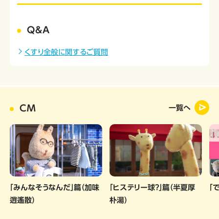
Q&A
くすり全般に関するご質問
CM
一覧へ
「みんなそうなんだ」篇（加味
「ヒステリー球？」篇（半夏厚
「
逍遙散）
朴湯）