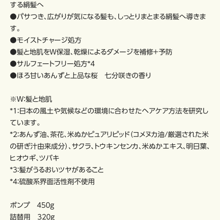
する絹髪へ
●パサつき、広がりが気になる髪も、しっとりまとまる絹髪へ導きま
す。
●モイストチャージ処方
●髪と地肌をＷ保湿、乾燥によるダメージを補修＋予防
●サルフェートフリー処方*4
●ほろ甘いあんずと上品な桜 七分咲きの香り
※Ｗ：髪と地肌
*1：日本の風土や気候などの環境に合わせたヘアケア方法を研究し
ています。
*2：あんず油、茶花、米ぬかピュアリピッド（コメヌカ油/厳選された米
の研ぎ汁由来成分）、サクラ、トウキンセンカ、米ぬかエキス、明日葉、
ヒオウギ、ツバキ
*3：髪がうるおいツヤがあること
*4：硫酸系界面活性剤不使用
ポンプ 450g
詰替用 320g