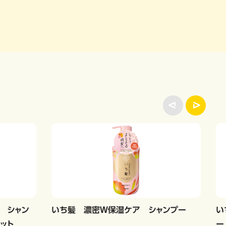
 シャン
いち髪 濃密Ｗ保湿ケア シャンプー
い
ット
ー