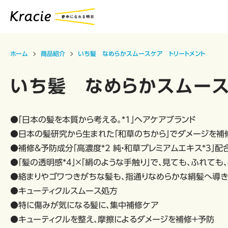
ホーム
商品紹介
いち髪 なめらかスムースケア トリートメント
いち髪 なめらかスムース
●「日本の髪を本質から考える。*1」ヘアケアブランド
●日本の髪研究から生まれた「和草のちから」でダメージを補
●補修&予防成分「高濃度*2 純・和草プレミアムエキス*3」配
●「髪の透明感*4」×「絹のような手触り」で、見ても、ふれても
●絡まりやゴワつきがちな髪も、指通りなめらかな絹髪へ導き
●キューティクルスムース処方
●特に傷みが気になる髪に、集中補修ケア
●キューティクルを整え、摩擦によるダメージを補修＋予防