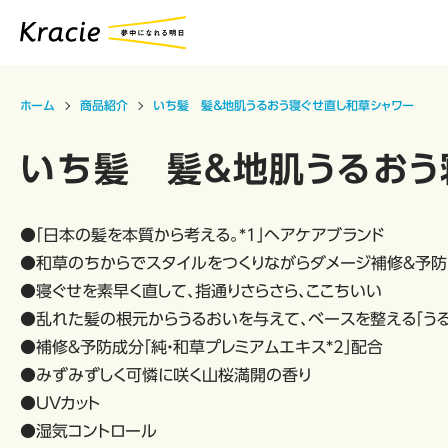
ホーム
商品紹介
いち髪 髪＆地肌うるおう寝ぐせ直し和草シャワー
いち髪 髪＆地肌うるおう
●「日本の髪を本質から考える。*1」ヘアケアブランド
●和草のちからでスタイルをつくりながらダメージ補修＆予防
●寝ぐせを素早く直して、指通りさらさら、ここちいい
●乱れた髪の根元からうるおいを与えて、ベースを整える「う
●補修＆予防成分「純・和草プレミアムエキス*2」配合
●みずみずしく可憐に咲く山桜満開の香り
●UVカット
●湿気コントロール