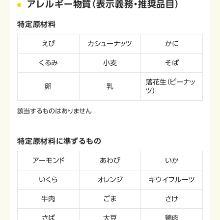
アレルギー物質（表示義務・推奨品目）
特定原材料
えび
カシューナッツ
かに
くるみ
小麦
そば
落花生（ピーナッ
卵
乳
ツ）
該当するものはありません
特定原材料に準ずるもの
アーモンド
あわび
いか
いくら
オレンジ
キウイフルーツ
牛肉
ごま
さけ
さば
大豆
鶏肉