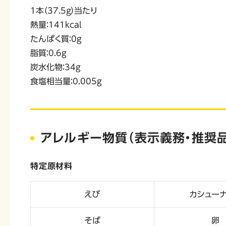
1本（37.5ｇ）当たり
熱量：141kcal
たんぱく質：0g
脂質：0.6g
炭水化物：34g
食塩相当量：0.005g
アレルギー物質（表示義務・推奨品
特定原材料
えび
カシュー
そば
卵