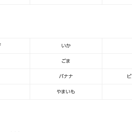
び
いか
ごま
バナナ
ピ
やまいも