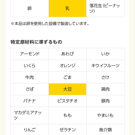
落花生（ピーナッ
卵
乳
ツ）
※本品は卵を使用した設備で製造しています。
特定原材料に準ずるもの
アーモンド
あわび
いか
いくら
オレンジ
キウイフルーツ
牛肉
ごま
さけ
さば
大豆
鶏肉
バナナ
ピスタチオ
豚肉
マカダミアナッ
もも
やまいも
ツ
りんご
ゼラチン
魚介類