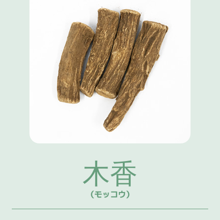
木香
（モッコウ）