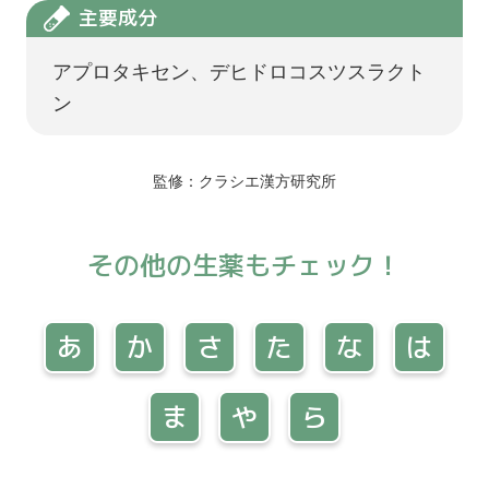
主要成分
アプロタキセン、デヒドロコスツスラクト
ン
監修：クラシエ漢方研究所
その他の生薬もチェック！
あ
か
さ
た
な
は
ま
や
ら