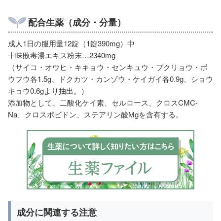
配合生薬（成分・分量）
成人1日の服用量12錠（1錠390mg）中
十味敗毒湯エキス粉末…2340mg
（サイコ・オウヒ・キキョウ・センキュウ・ブクリョウ・ボ
ウフウ各1.5g、ドクカツ・カンゾウ・ケイガイ各0.9g、ショウ
キョウ0.6gより抽出。）
添加物として、二酸化ケイ素、セルロース、クロスCMC-
Na、クロスポビドン、ステアリン酸Mgを含有する。
成分に関連する注意