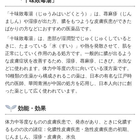
「十味敗毒湯（じゅうみはいどくとう）」は、蕁麻疹（じん
ましん）や湿疹が出た方、膿をもつような皮膚疾患ができた
ばかりの方などにおすすめの医薬品です。
「十味敗毒湯」は、患部が湿潤型でじゅくじゅくしていると
きに、たまっている「水（すい）」や熱を発散させて、肌を
正常にしていく作用のある処方です。一般的に膿が出るよう
な皮膚症状を改善するため、湿疹、蕁麻疹、にきび、水虫な
どに使われます。体力中等度の方に向いている漢方薬です。
10種類の生薬から構成されるこの薬は、日本の有名な江戸時
代の医師、華岡青洲が中国の処方を応用し、日本人向けに創
った薬として広く使われています。
効能・効果
体力中等度なものの皮膚疾患で、発赤があり、ときに化膿す
るものの次の諸症：化膿性皮膚疾患・急性皮膚疾患の初期、
じんましん、湿疹・皮膚炎、水虫