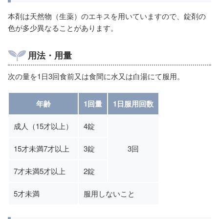
本剤は天然物（生薬）のエキスを用いていますので、錠剤の
色が多少異なることがあります。
用法・用量
次の量を1日3回食前又は食間に水又は白湯にて服用。
年齢
1回量
1日服用回数
成人（15才以上）
4錠
15才未満7才以上
3錠
3回
7才未満5才以上
2錠
5才未満
服用しないこと