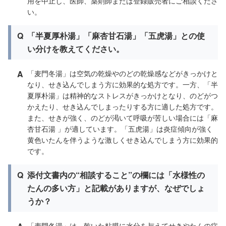
用を中止し、医師、薬剤師または登録販売者にご相談くださ
い。
Q
「半夏厚朴湯」「麻杏甘石湯」「五虎湯」との使
い分けを教えてください。
A
「麦門冬湯」は空気の乾燥やのどの乾燥感などがきっかけと
なり、せき込んでしまう方に効果的な処方です。一方、「半
夏厚朴湯」は精神的なストレスがきっかけとなり、のどがつ
かえたり、せき込んでしまったりする方に適した処方です。
また、せきが強く、のどが渇いて呼吸が苦しい場合には「麻
杏甘石湯 」が適しています。「五虎湯」は炎症傾向が強く
黄色いたんを伴うような激しくせき込んでしまう方に効果的
です。
Q
添付文書内の“相談すること”の欄には「水様性の
たんの多い方」と記載がありますが、なぜでしょ
うか？
「麦門冬湯」は、乾いた粘膜に水分を与えてせきやたんの症