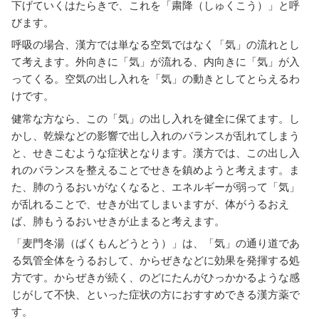
下げていくはたらきで、これを「粛降（しゅくこう）」と呼
びます。
呼吸の場合、漢方では単なる空気ではなく「気」の流れとし
て考えます。外向きに「気」が流れる、内向きに「気」が入
ってくる。空気の出し入れを「気」の動きとしてとらえるわ
けです。
健常な方なら、この「気」の出し入れを健全に保てます。し
かし、乾燥などの影響で出し入れのバランスが乱れてしまう
と、せきこむような症状となります。漢方では、この出し入
れのバランスを整えることでせきを鎮めようと考えます。ま
た、肺のうるおいがなくなると、エネルギーが弱って「気」
が乱れることで、せきが出てしまいますが、体がうるおえ
ば、肺もうるおいせきが止まると考えます。
「麦門冬湯（ばくもんどうとう）」は、「気」の通り道であ
る気管全体をうるおして、からぜきなどに効果を発揮する処
方です。からぜきが続く、のどにたんがひっかかるような感
じがして不快、といった症状の方におすすめできる漢方薬で
す。