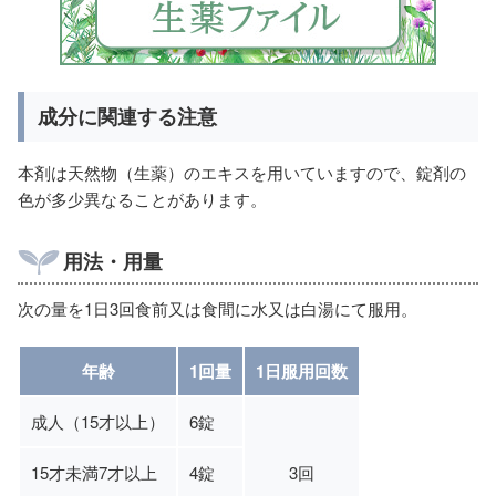
成分に関連する注意
本剤は天然物（生薬）のエキスを用いていますので、錠剤の
色が多少異なることがあります。
用法・用量
次の量を1日3回食前又は食間に水又は白湯にて服用。
年齢
1回量
1日服用回数
成人（15才以上）
6錠
15才未満7才以上
4錠
3回