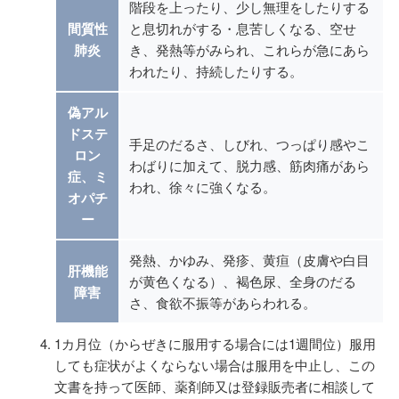
階段を上ったり、少し無理をしたりする
間質性
と息切れがする・息苦しくなる、空せ
肺炎
き、発熱等がみられ、これらが急にあら
われたり、持続したりする。
偽アル
ドステ
手足のだるさ、しびれ、つっぱり感やこ
ロン
わばりに加えて、脱力感、筋肉痛があら
症、ミ
われ、徐々に強くなる。
オパチ
ー
発熱、かゆみ、発疹、黄疸（皮膚や白目
肝機能
が黄色くなる）、褐色尿、全身のだる
障害
さ、食欲不振等があらわれる。
1カ月位（からぜきに服用する場合には1週間位）服用
しても症状がよくならない場合は服用を中止し、この
文書を持って医師、薬剤師又は登録販売者に相談して