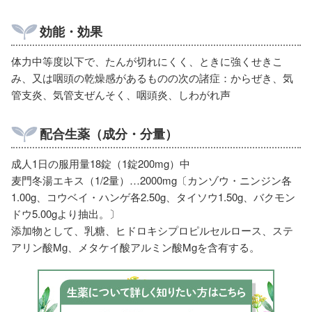
効能・効果
体力中等度以下で、たんが切れにくく、ときに強くせきこ
み、又は咽頭の乾燥感があるものの次の諸症：からぜき、気
管支炎、気管支ぜんそく、咽頭炎、しわがれ声
配合生薬（成分・分量）
成人1日の服用量18錠（1錠200mg）中
麦門冬湯エキス（1/2量）…2000mg〔カンゾウ・ニンジン各
1.00g、コウベイ・ハンゲ各2.50g、タイソウ1.50g、バクモン
ドウ5.00gより抽出。〕
添加物として、乳糖、ヒドロキシプロピルセルロース、ステ
アリン酸Mg、メタケイ酸アルミン酸Mgを含有する。