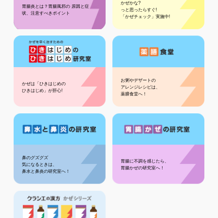
かぜかな?
胃腸炎とは？胃腸風邪の 原因と症
っと思ったらすぐ!
状、注意すべきポイント
「かぜチェック」実施中!
お粥やデザートの
かぜは「ひきはじめの
アレンジレシピは、
ひきはじめ」が肝心!
薬膳食堂へ！
鼻のグズグズ
胃腸に不調を感じたら、
気になるときは、
胃腸かぜの研究室へ！
鼻水と鼻炎の研究室へ！