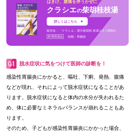
はきけ、腹痛を伴うかぜに
クラシエ
柴胡桂枝湯
の
詳しくはこちら
販売名：「クラシエ」漢方柴胡桂 枝湯エキス顆粒A
第2類医薬品
効能：胃腸炎
脱水症状に気をつけて医師の診断を！
感染性胃腸炎にかかると、嘔吐、下痢、発熱、腹痛
などが現れ、それによって脱水症状になることがあ
ります。脱水症状になると体内の水分が失われるた
め、体に必要なミネラルバランスが崩れることもあ
ります。
そのため、子どもが感染性胃腸炎にかかった場合、