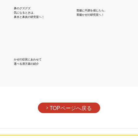
鼻のグズグズ
胃腸に不調を感じたら、
気になるときは、
胃腸かぜの研究室へ！
鼻水と鼻炎の研究室へ！
かぜの症状にあわせて
選べる漢方薬の紹介
TOPページへ戻る