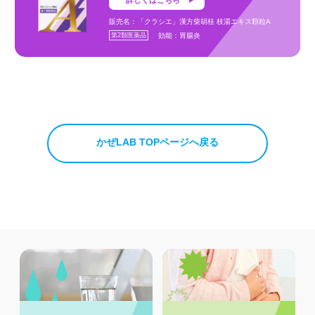
詳しくはこちら
販売名：「クラシエ」漢方柴胡桂 枝湯エキス顆粒A
第2類医薬品
効能：胃腸炎
かぜLAB TOPページへ戻る