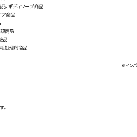
商品、ボディソープ商品
ケア商品
品
洗顔商品
粧品
だ毛処理剤商品
※インバ
す。