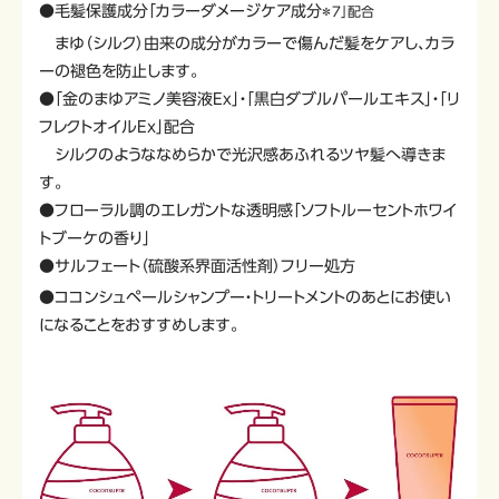
●毛髪保護成分「カラーダメージケア成分
＊7
」配合
まゆ（シルク）由来の成分がカラーで傷んだ髪をケアし、カラ
ーの褪色を防止します。
●「金のまゆアミノ美容液Ex」・「黒白ダブルパールエキス」・「リ
フレクトオイルEｘ」配合
シルクのようななめらかで光沢感あふれるツヤ髪へ導きま
す。
●フローラル調のエレガントな透明感「ソフトルーセントホワイ
トブーケの香り」
●サルフェート（硫酸系界面活性剤）フリー処方
●ココンシュペールシャンプー・トリートメントのあとにお使い
になることをおすすめします。