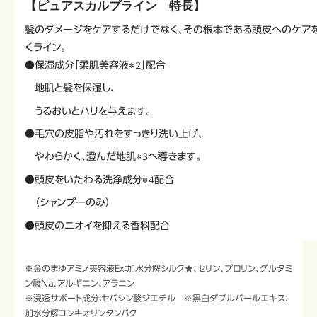
【ピュアスカルプライン 特長】
髪のダメージをケアするだけでなく、その根本である頭皮へのケア
くライン。
●保湿成分「柔肌美容液
」配合
＊2
地肌と髪を保湿し、
うるおいとハリを与えます。
●毛穴の皮脂や汚れをすっきり洗い上げ、
やわらかく、澄んだ地肌
へ導きます。
＊3
●頭皮をいたわる洗浄成分
配合
＊4
（シャンプーのみ）
●頭皮のニオイを抑える香料配合
※金のまゆアミノ美容液Ex：加水分解シルク★、セリン、プロリン、グルタミ
ン酸Ｎａ、アルギニン、アラニン
※浸透サポート成分：セバシン酸ジエチル ※黒白ダブルパールエキス：
加水分解コンキオリンタンパク