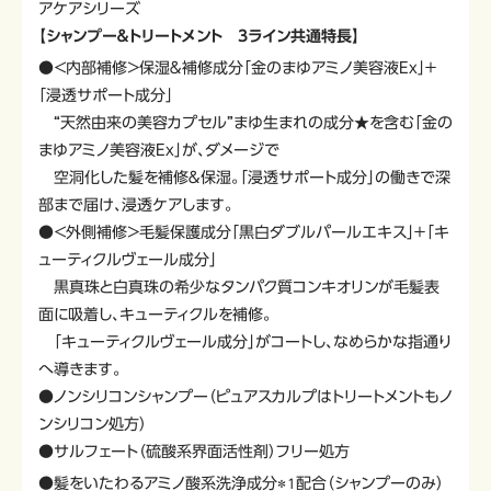
アケアシリーズ
【シャンプー＆トリートメント 3ライン共通特長】
●＜内部補修＞保湿＆補修成分「金のまゆアミノ美容液Ex」＋
「浸透サポート成分」
“天然由来の美容カプセル”まゆ生まれの成分★を含む「金の
まゆアミノ美容液Ex」が、ダメージで
空洞化した髪を補修＆保湿。「浸透サポート成分」の働きで深
部まで届け、浸透ケアします。
●＜外側補修＞毛髪保護成分「黒白ダブルパールエキス」＋「キ
ューティクルヴェール成分」
黒真珠と白真珠の希少なタンパク質コンキオリンが毛髪表
面に吸着し、キューティクルを補修。
「キューティクルヴェール成分」がコートし、なめらかな指通り
へ導きます。
●ノンシリコンシャンプー（ピュアスカルプはトリートメントもノ
ンシリコン処方）
●サルフェート（硫酸系界面活性剤）フリー処方
●髪をいたわるアミノ酸系洗浄成分
配合（シャンプーのみ）
＊1