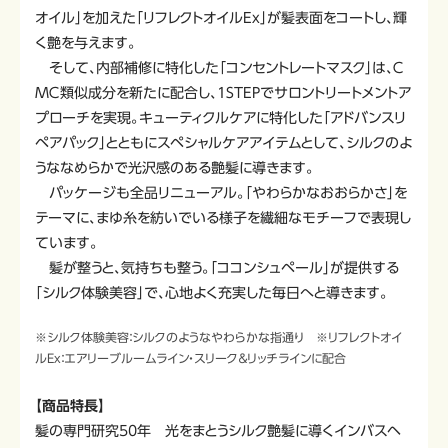
オイル」を加えた「リフレクトオイルEx」が髪表面をコートし、輝
く艶を与えます。
そして、内部補修に特化した「コンセントレートマスク」は、Ｃ
ＭＣ類似成分を新たに配合し、1STEPでサロントリートメントア
プローチを実現。キューティクルケアに特化した「アドバンスリ
ペアパック」とともにスペシャルケアアイテムとして、シルクのよ
うななめらかで光沢感のある艶髪に導きます。
パッケージも全品リニューアル。「やわらかなおおらかさ」を
テーマに、まゆ糸を紡いでいる様子を繊細なモチーフで表現し
ています。
髪が整うと、気持ちも整う。「ココンシュペール」が提供する
「シルク体験美容」で、心地よく充実した毎日へと導きます。
※シルク体験美容：シルクのようなやわらかな指通り ※リフレクトオイ
ルEx：エアリーブルームライン・スリーク＆リッチラインに配合
【商品特長】
髪の専門研究50年 光をまとうシルク艶髪に導くインバスヘ