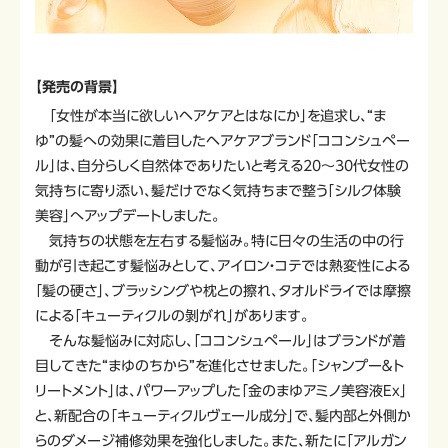
【発売の背景】
「女性が本当に欲しいヘアケアとはなにか」を追求し、“ま
ゆ”の髪への効果に着目したヘアケアブランド「ココンシュペー
ル」は、自分らしく自然体でありたいと考える20～30代女性の
気持ちに寄り添い、髪だけでなく気持ちまで整う「シルク体験
美容」へアップデートしました。
気持ちの状態を左右する髪悩み。特に日々の生活の中の行
動が引き起こす髪悩みとして、アイロン・コテでは熱変性による
「髪の硬さ」、ブラッシングや枕との擦れ、タオルドライでは摩擦
による「キューティクルの剝がれ」があります。
そんな髪悩みに対応し、「ココンシュペール」はブランドが着
目してきた“まゆのちから”を進化させました。「シャンプー＆ト
リートメント」は、パワーアップした「金のまゆアミノ美容液Ex」
と、新配合の「キューティクルヴェール成分」で、髪内部と外側か
らのダメージ補修効果を強化しました。また、新たに「アルガン