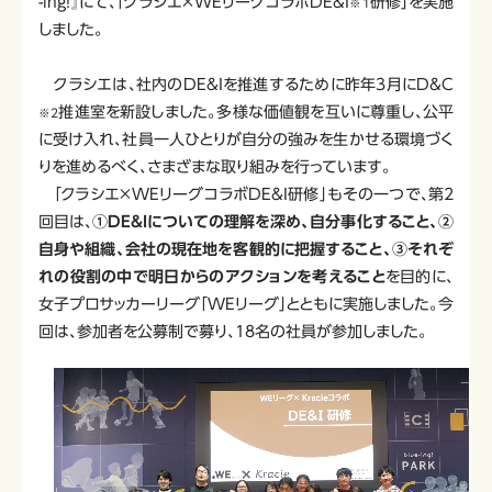
-ing!』にて、「クラシエ×WEリーグコラボDE&I
研修」を実施
※1
しま
した。
クラシエは、社内のDE&Iを推進するために昨年3月にD&C
推進室を新設しました。多様な価値観を互いに尊重し、公平
※2
に受け入れ、社員一人ひとりが自分の強みを生かせる環境づく
りを進めるべく、さまざまな取り組みを行っています。
「クラシエ×WEリーグコラボDE&I研修」もその一つで、第2
回目は、
①DE&Iについての理解を深め、自分事化すること、②
自身や組織、会社の現在地を客観的に把握すること、③それぞ
れの役割の中で明日からのアクションを考えること
を目的に、
女子プロサッカーリーグ「WEリーグ」とともに実施しました。今
回は、参加者を公募制で募り、18名の社員が参加しました。