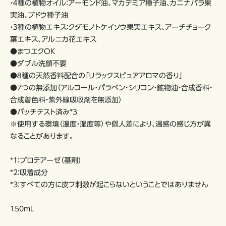
・４種の植物オイル：アーモンド油、マカデミア種子油、カニナバラ果
実油、ブドウ種子油
・３種の植物エキス：クダモノトケイソウ果実エキス、アーチチョーク
葉エキス、アルニカ花エキス
●まつエクOK
●ダブル洗顔不要
●８種の天然香料配合の「リラックスピュアアロマの香り」
●7つの無添加（アルコール・パラベン・シリコン・鉱物油・合成香料・
合成着色料・紫外線吸収剤を無添加）
●パッチテスト済み*3
※使用する環境（温度・湿度等）や個人差により、温感の感じ方が異
なることがあります。
*1：プロテアーゼ（基剤）
*2：吸着成分
*3：すべての方に皮フ刺激が起こらないということではありません
150mL