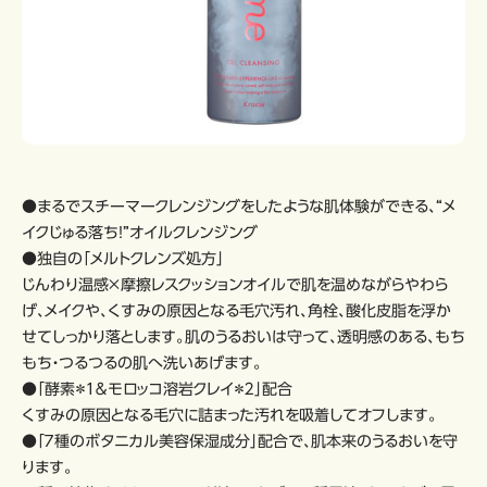
●まるでスチーマークレンジングをしたような肌体験ができる、“メ
イクじゅる落ち！”オイルクレンジング
●独自の「メルトクレンズ処方」
じんわり温感×摩擦レスクッションオイルで肌を温めながらやわら
げ、メイクや、くすみの原因となる毛穴汚れ、角栓、酸化皮脂を浮か
せてしっかり落とします。肌のうるおいは守って、透明感のある、もち
もち・つるつるの肌へ洗いあげます。
●「酵素＊１＆モロッコ溶岩クレイ＊２」配合
くすみの原因となる毛穴に詰まった汚れを吸着してオフします。
●「７種のボタニカル美容保湿成分」配合で、肌本来のうるおいを守
ります。