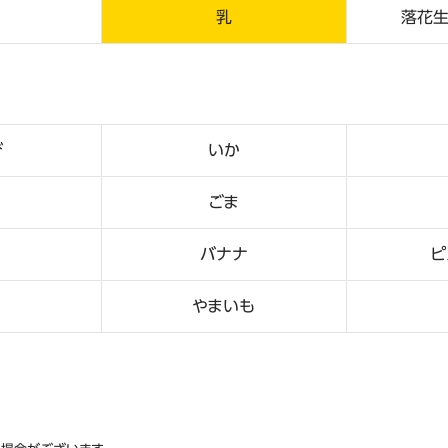
乳
落花生
び
いか
ごま
バナナ
ピ
やまいも