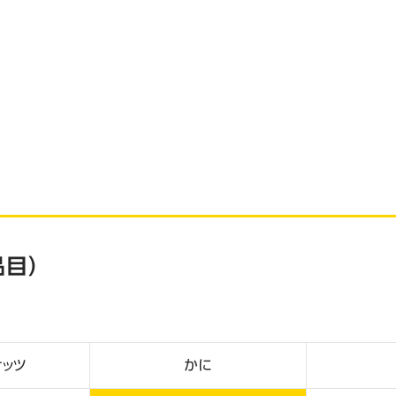
目）
ナッツ
かに