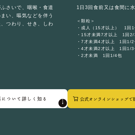
がふさいで、咽喉・食道
1日3回食前又は食間に
めまい、嘔気などを伴う
＜顆粒＞
炎、つわり、せき、しわ
・成人（15才以上） 1回1
・15才未満7才以上 1回2/
・7才未満4才以上 1回1/
・4才未満2才以上 1回1/
・2才未満 1回1/4包