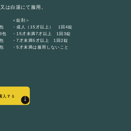
水又は白湯にて服用。
＜錠剤＞
包
・成人（15才以上） 1回4錠
3包
・15才未満7才以上 1回3錠
2包
・7才未満5才以上 1回2錠
3包
・5才未満は服用しないこと