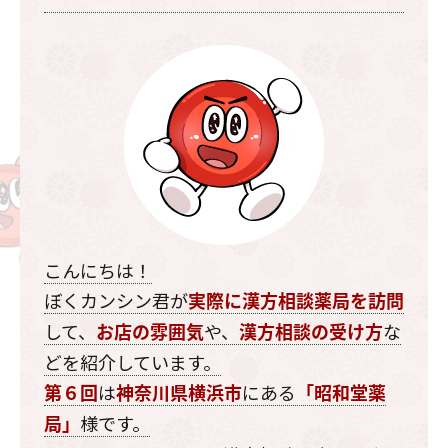
こんにちは！
ぼくカンシン君が
実際に漢方相談薬局を訪問
して、
や、
な
お店の雰囲気
漢方相談の受け方
どを紹介しています。
は
にある
第６回
神奈川県横浜市
「昭和堂薬
様です。
局」