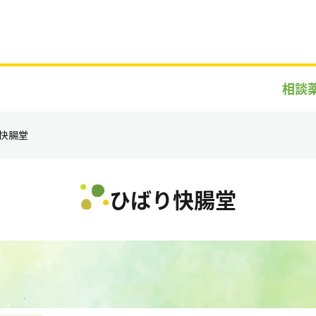
相談
快腸堂
ひばり快腸堂