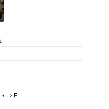
/
-9 2Ｆ