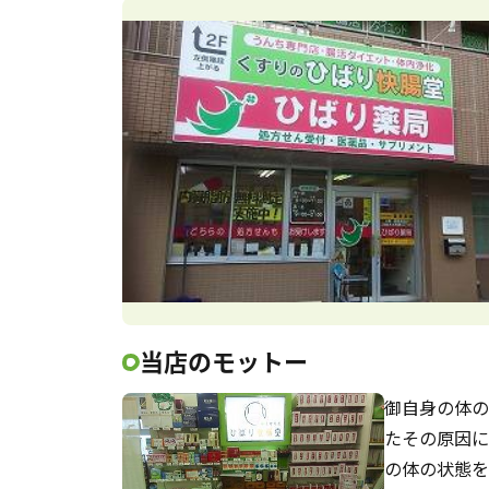
当店のモットー
御自身の体の
たその原因に
の体の状態を