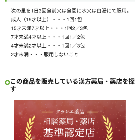
次の量を1日3回食前又は食間に水又は白湯にて服用。
成人（15才以上）・・・1回1包
15才未満7才以上・・・1回2／3包
7才未満4才以上・・・1回1／2包
4才未満2才以上・・・1回1／3包
2才未満・・・服用しないこと
この商品を販売している漢方薬局・薬店を探
す