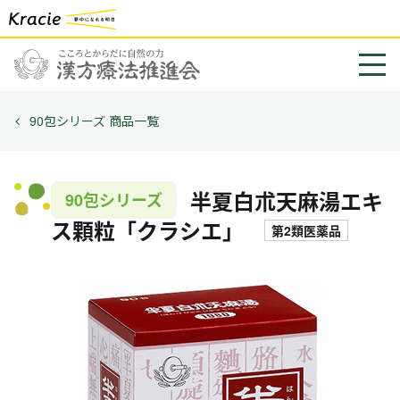
90包シリーズ 商品一覧
半夏白朮天麻湯エキ
90包シリーズ
ス顆粒「クラシエ」
第2類医薬品