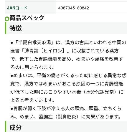
JANコード
4987045180842
商品スペック
特徴
●「半夏白朮天麻湯」は、漢方の古典といわれる中国の
医書『脾胃論［ヒイロン］』に収載されている薬方
で、低下した胃腸機能を高め、めまいや頭痛を改善す
るのに用いられます。
●めまいは、平衡の働きがくるった時に感じる異常な感
覚で、漢方ではめまいがおこる原因の一つに胃腸機能
が低下した時におこりやすい水毒（水分代謝異常）に
よると考えています。
●胃腸が弱く下肢が冷える人の頭痛、頭重、立ちくら
み、めまい、蓄膿症（副鼻腔炎）に効果があります。
成分