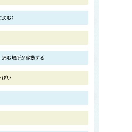
に沈む）
。痛む場所が移動する
っぽい