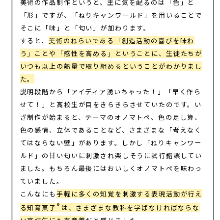
美術の作品制作というと、主に気を配るのは「色」と
「形」ですが、「ねりキャンワールド」を用いることで
そこに「味」と「匂い」が加わります。​
すると、
美術のねらいである「創造活動の喜びを味わ
う」ことや「感性を高める」ということに、生徒たちが
いつも以上の熱量で取り組めるということがわかりまし
た。
説明段階から「アイディア湧いちゃった！」「早く作ら
せて！」と高校生が目をきらきらさせていたのです。い
ざ制作が始まると、テーマのオノマトペ、色の足し算、
色の感情、立体であることなど、さまざまな「考えなく
てはならない壁」があります。しかし「ねりキャンワー
ルド」の甘い匂いに刺激され楽しそうに試行錯誤してい
ました。もちろん最後にはおいしくオノマトペを味わっ
ていました。​
こんなにも
手軽に多くの知覚を刺激する表現活動が行え
®
る知育菓子
︎は、さまざまな教科を学ばなければならな