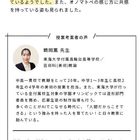
ているようでした。
また、オノマトペの感じ方に共感
を持っている姿も見られました。​
鶴岡薫 先生
東海大学付属高輪台高等学校／
芸術科(美術)​教諭
中高一貫校で教鞭をとって20年。中学1～3年生と高校2
年生の4学年の美術の授業を担当。また、東海大学が行っ
ている全付属校生対象の学園オリンピックでは造形部門
委員を務め、応募生徒の制作指導も行う。
多くのことがAIでこなせる時代に、「人間だからこそで
きる」という強みを持った人を育てたい！と日々教育に
励んでいる。