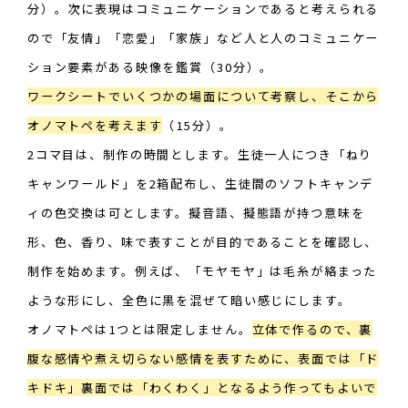
分）。次に表現はコミュニケーションであると考えられる
ので「友情」「恋愛」「家族」など人と人のコミュニケー
ション要素がある映像を鑑賞（30分）。
ワークシートでいくつかの場面について考察し、そこから
オノマトペを考えます
（15分）。
2コマ目は、制作の時間とします。生徒一人につき「ねり
キャンワールド」を2箱配布し、生徒間のソフトキャンデ
ィの色交換は可とします。擬音語、擬態語が持つ意味を
形、色、香り、味で表すことが目的であることを確認し、
制作を始めます。例えば、「モヤモヤ」は毛糸が絡まった
ような形にし、全色に黒を混ぜて暗い感じにします。
オノマトペは1つとは限定しません。
立体で作るので、裏
腹な感情や煮え切らない感情を表すために、表面では「ド
キドキ」裏面では「わくわく」となるよう作ってもよいで