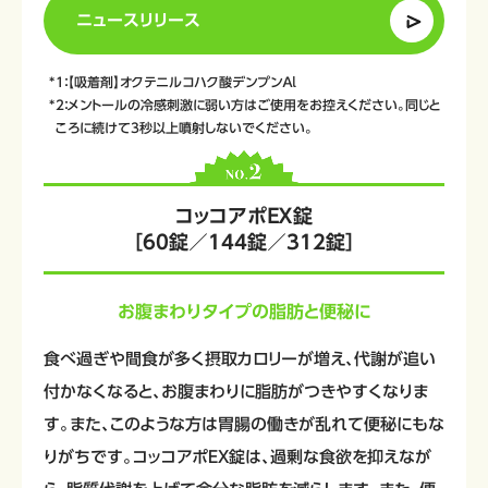
ニュースリリース
1：【吸着剤】オクテニルコハク酸デンプンＡｌ
2：メントールの冷感刺激に弱い方はご使用をお控えください。同じと
ころに続けて3秒以上噴射しないでください。
コッコアポＥＸ錠
［60錠／144錠／312錠］
お腹まわりタイプの脂肪と便秘に
食べ過ぎや間食が多く摂取カロリーが増え、代謝が追い
付かなくなると、お腹まわりに脂肪がつきやすくなりま
す。また、このような方は胃腸の働きが乱れて便秘にもな
りがちです。コッコアポEX錠は、過剰な食欲を抑えなが