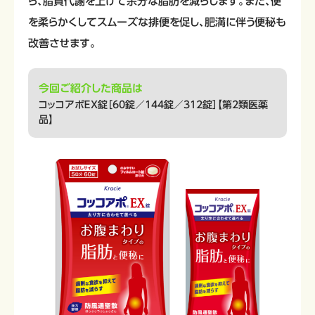
ら、脂質代謝を上げて余分な脂肪を減らします。また、便
を柔らかくしてスムーズな排便を促し、肥満に伴う便秘も
改善させます。
今回ご紹介した商品は
コッコアポＥＸ錠［60錠／144錠／312錠］【第2類医薬
品】