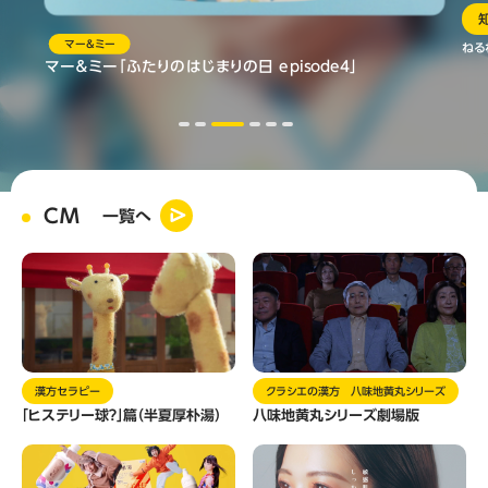
マー＆ミー
ねる
マー＆ミー「ふたりのはじまりの日 episode4」
CM
一覧へ
漢方セラピー
クラシエの漢方 八味地黄丸シリーズ
「ヒステリー球？」篇（半夏厚朴湯）
八味地黄丸シリーズ劇場版