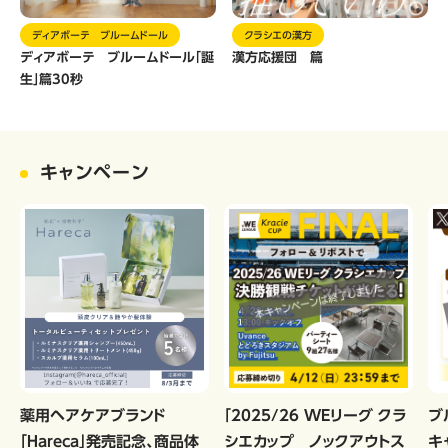
ディアボーテ ブルームドール
クラシエの漢方
ディアボーテ ブルームドール「誕
漢方応援団 篇
生」篇30秒
キャンペーン
薬用ヘアケアブランド
「2025/26 WEリーグ クラ
ブ
「Hareca」発売記念、商品体
シエカップ ノックアウトス
キ