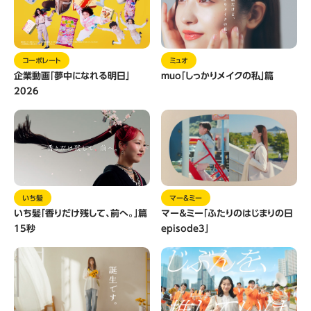
コーポレート
ミュオ
企業動画「夢中になれる明日」
muo「しっかりメイクの私」篇
2026
いち髪
マー＆ミー
いち髪「香りだけ残して、前へ。」篇
マー＆ミー「ふたりのはじまりの日
15秒
episode3」