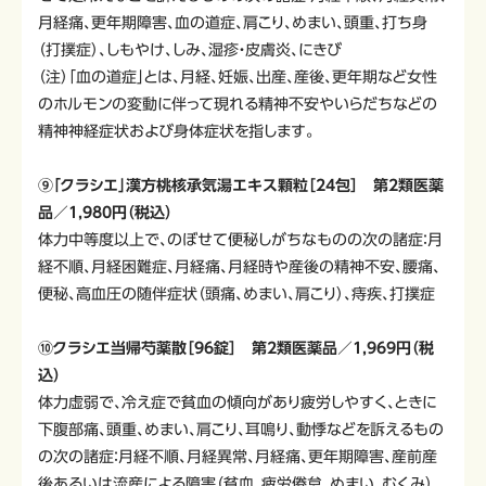
月経痛、更年期障害、血の道症、肩こり、めまい、頭重、打ち身
（打撲症）、しもやけ、しみ、湿疹・皮膚炎、にきび
（注）「血の道症」とは、月経、妊娠、出産、産後、更年期など女性
のホルモンの変動に伴って現れる精神不安やいらだちなどの
精神神経症状および身体症状を指します。
⑨「クラシエ」漢方桃核承気湯エキス顆粒［24包］ 第2類医薬
品／1,980円（税込）
体力中等度以上で、のぼせて便秘しがちなものの次の諸症：月
経不順、月経困難症、月経痛、月経時や産後の精神不安、腰痛、
便秘、高血圧の随伴症状（頭痛、めまい、肩こり）、痔疾、打撲症
⑩クラシエ当帰芍薬散［96錠］ 第2類医薬品／1,969円（税
込）
体力虚弱で、冷え症で貧血の傾向があり疲労しやすく、ときに
下腹部痛、頭重、めまい、肩こり、耳鳴り、動悸などを訴えるもの
の次の諸症：月経不順、月経異常、月経痛、更年期障害、産前産
後あるいは流産による障害（貧血、疲労倦怠、めまい、むくみ）、