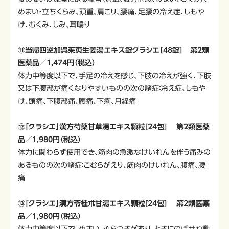
めまい・立ちくらみ、頭重、肩こり、腰痛、足腰の冷え症、しもや
け、むくみ、しみ、耳鳴り
⑪当帰四逆加呉茱萸生姜湯エキス錠クラシエ［48錠］ 第2類
医薬品／1,474円（税込）
体力中等度以下で、手足の冷えを感じ、下肢の冷えが強く、下肢
又は下腹部が痛くなりやすいものの次の諸症：冷え症、しもや
け、頭痛、下腹部痛、腰痛、下痢、月経痛
⑫「クラシエ」漢方芍薬甘草湯エキス顆粒[24包] 第2類医薬
品／1,980円（税込）
体力に関わらず使用でき、筋肉の急激なけいれんを伴う痛みの
あるものの次の諸症：こむらがえり、筋肉のけいれん、腹痛、腰
痛
⑬「クラシエ」漢方苓桂朮甘湯エキス顆粒[24包] 第2類医薬
品／1,980円（税込）
体力中等度以下で、めまい、ふらつきがあり、ときにのぼせや動