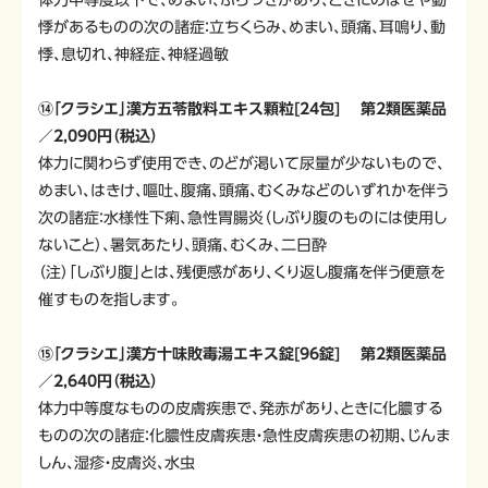
悸があるものの次の諸症：立ちくらみ、めまい、頭痛、耳鳴り、動
悸、息切れ、神経症、神経過敏
⑭「クラシエ」漢方五苓散料エキス顆粒[24包] 第2類医薬品
／2,090円（税込）
体力に関わらず使用でき、のどが渇いて尿量が少ないもので、
めまい、はきけ、嘔吐、腹痛、頭痛、むくみなどのいずれかを伴う
次の諸症：水様性下痢、急性胃腸炎（しぶり腹のものには使用し
ないこと）、暑気あたり、頭痛、むくみ、二日酔
（注）「しぶり腹」とは、残便感があり、くり返し腹痛を伴う便意を
催すものを指します。
⑮「クラシエ」漢方十味敗毒湯エキス錠[96錠] 第2類医薬品
／2,640円（税込）
体力中等度なものの皮膚疾患で、発赤があり、ときに化膿する
ものの次の諸症：化膿性皮膚疾患・急性皮膚疾患の初期、じんま
しん、湿疹・皮膚炎、水虫