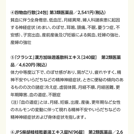
④四物血行散[24包] 第3類医薬品／2,541円（税込）
貧血に伴う全身倦怠、低血圧、月経異常、婦人科諸疾患に起因
する神経症状（めまい、のぼせ、耳鳴、頭痛、不眠、憂うつ症、不
安感）、子宮出血、産前産後及び妊娠による貧血、妊婦の強壮、
産婦の強壮
⑤「クラシエ」漢方加味逍遙散料エキス［240錠］ 第2類医薬
品／4,620円（税込）
体力中等度以下で、のぼせ感があり、肩がこり、疲れやすく、精
神不安やいらだちなどの精神神経症状、ときに便秘の傾向のあ
るものの次の諸症：冷え症、虚弱体質、月経不順、月経困難、更
年期障害、血の道症、不眠症
（注）「血の道症」とは、月経、妊娠、出産、産後、更年期など女性
のホルモンの変動に伴って現れる精神不安やいらだちなどの
精神神経症状および身体症状を指します。
⑥ＪＰＳ柴胡桂枝乾姜湯エキス錠Ｎ[96錠] 第2類医薬品／2,6