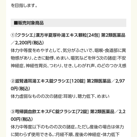
を目指します。
■販売対象商品
①「クラシエ」漢方半夏厚朴湯エキス顆粒[24包] 第2類医薬品
／2,200円（税込）
体力中等度をめやすとして、気分がふさいで、咽喉・食道部に異
物感があり、ときに動悸、めまい、嘔気などを伴う次の諸症：不安
神経症、神経性胃炎、つわり、せき、しわがれ声、のどのつかえ感
②滋腎通耳湯エキス錠クラシエ[120錠] 第2類医薬品／2,97
0円（税込）
体力虚弱なものの次の諸症：耳鳴り、聴力低下、めまい
③芎帰調血飲エキスＦＣ錠クラシエ[72錠] 第2類医薬品／2,2
00円（税込）
体力中等度以下のものの次の諸症。ただし産後の場合は体力
に関わらず使用できる。：月経不順、産後の神経症・体力低下