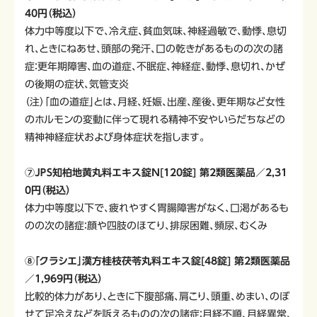
40円（税込）
体力中等度以下で、冷え症、貧血気味、神経過敏で、動悸、息切
れ、ときにねあせ、頭部の発汗、口の乾きがあるものの次の諸
症：更年期障害、血の道症、不眠症、神経症、動悸、息切れ、かぜ
の後期の症状、気管支炎
（注）「血の道症」とは、月経、妊娠、出産、産後、更年期など女性
のホルモンの変動に伴って現れる精神不安やいらだちなどの
精神神経症状および身体症状を指します。
⑦ＪＰＳ知柏地黄丸料エキス錠Ｎ[120錠] 第2類医薬品／2,31
0円（税込）
体力中等度以下で、疲れやすく胃腸障害がなく、口渇があるも
のの次の諸症：顔や四肢のほてり、排尿困難、頻尿、むくみ
⑧「クラシエ」漢方桂枝茯苓丸料エキス錠[48錠] 第2類医薬品
／1,969円（税込）
比較的体力があり、ときに下腹部痛、肩こり、頭重、めまい、のぼ
せて足冷えなどを訴えるものの次の諸症：月経不順、月経異常、