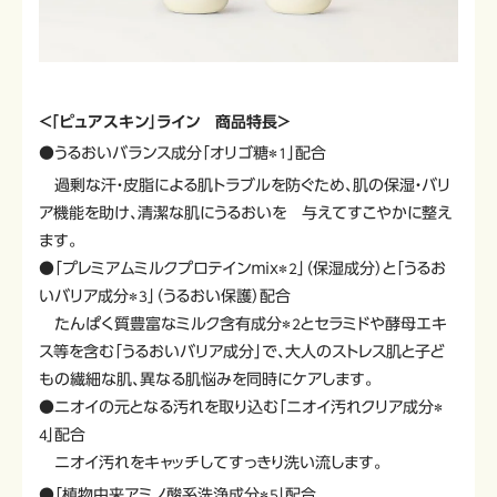
＜「ピュアスキン」ライン 商品特長＞
●うるおいバランス成分「オリゴ糖
」配合
＊1
過剰な汗・皮脂による肌トラブルを防ぐため、肌の保湿・バリ
ア機能を助け、清潔な肌にうるおいを 与えてすこやかに整え
ます。
●「プレミアムミルクプロテインｍｉｘ
」（保湿成分）と「うるお
＊2
いバリア成分
」（うるおい保護）配合
＊3
たんぱく質豊富なミルク含有成分
とセラミドや酵母エキ
＊2
ス等を含む「うるおいバリア成分」で、大人のストレス肌と子ど
もの繊細な肌、異なる肌悩みを同時にケアします。
●ニオイの元となる汚れを取り込む「ニオイ汚れクリア成分
＊
」配合
４
ニオイ汚れをキャッチしてすっきり洗い流します。
●「植物由来アミノ酸系洗浄成分
」配合
＊５