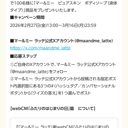
で100名様に「マー＆ミー ピュアスキン ボディソープ（液体
タイプ）」現品をプレゼントいたします。
■キャンペーン期間
２０２６年２月２７日(金)１３：００～３月１６日(月)２３：５９
■マー＆ミー ラッテ公式Xアカウント（@maandme_latte）
https://x.com/maandme_latte
■応募ステップ
①ご自身のXアカウントで、マー＆ミー ラッテ公式Xアカウント
「＠maandme_latte」をフォロー
②マー＆ミー ラッテ公式Xアカウントから投稿される指定ポス
ト内選択肢にある３つの#（ハッシュタグ／カンバセーショナル
ボタン）から「クイズの答え」を１つ選んでポスト
【webCM「ふたりのはじまりの日」篇 について】
【「マー&ミー ラッテ」新webCM「ふたりのはじまりの