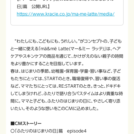
日」篇 公開URL】
https://www.kracie.co.jp/ma-me-latte/media/
“わたしにも、こどもにも、うれしい。”がコンセプトの、子ども
と一緒に使える「ｍä＆ｍë Latte(マー＆ミー ラッテ)」は、ヘア
ケアやスキンケアの商品を通じて、かけがえのない親子の時間
をより豊かにすることを目指しています。
春は、はじまりの季節。幼稚園・保育園・学童・習い事など、子ど
もたちにとっては、STARTのとき。職場復帰や、習い事の復活
など、ママたちにとっては、RE:STARTのとき。きっと、ドキドキ
してしまうけれど、ふたりで語り合うバスタイムはより貴重な時
間に。ママと子ども、ふたりのはじまりの日に、やさしく寄り添
いたい。そのような想いをこのＣＭに込めました。
■CMストーリー
〇「ふたりのはじまりの日」篇 episode4