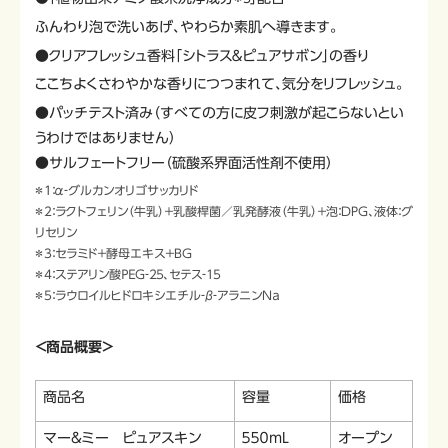
ふんわり泡で洗いあげ、やわらか素肌へ導きます。
●クリアフレッシュ香料「シトラス＆ピュアサボン」の香り
ここちよくさわやかな香りにつつまれて、気分をリフレッシュ。
●パッチテスト済み（すべての方に皮フ刺激が起こらないとい
うわけではありません）
●サルフェートフリー（硫酸系界面活性剤不使用）
＊1：α‐グルカンオリゴサッカリド
＊2：ラクトフェリン（牛乳）＋乳酸桿菌／乳発酵液（牛乳）＋泡：DPG、液体：グ
リセリン
＊3：セラミド＋酵母エキス＋BG
＊4：ステアリン酸ＰＥＧ‐２５、セテス‐１５
＊5：ラウロイルヒドロキシエチル‐β‐アラニンＮａ
＜商品概要＞
商品名
容量
価格
マー&ミー ピュアスキン
５５０mL
オープン