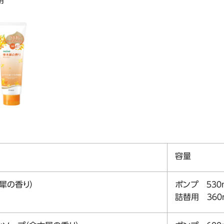
用
容量
犀の香り）
ポンプ ５３０
詰替用 ３６０