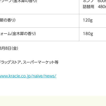
ソープ（金木犀の香り）
ポンプ ６００
詰替用 ４８０
犀の香り）
１2０ｇ
ォーム（金木犀の香り）
180ｇ
８月８日（金）
ドラッグストア、スーパーマーケット等
www.kracie.co.jp/naive/news/