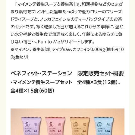
「マイメンテ養生スープ&養生茶」は、和漢植物などのさまざ
まな素材をブレンドした旨味たっぷりで低カロリーのフリーズ
ドライスープと、ノンカフェイン※のティーバックタイプのお茶
のセットです。寒く乾燥した日が増えるこれからの季節に、温か
い水分補給と養生食で無理なく楽しく、年齢によるゆらぎに負
けない毎日へ、Fun to Meがサポートします。
※マイメンテ養生茶「燥」タイプのみ、カフェイン0.009g（抽出液10
0g当たり）
ベネフィット・ステーション 限定販売セット概要
・マイメンテ養生スープセット 全4種×3食（12個）、
全4種×15食（60個）