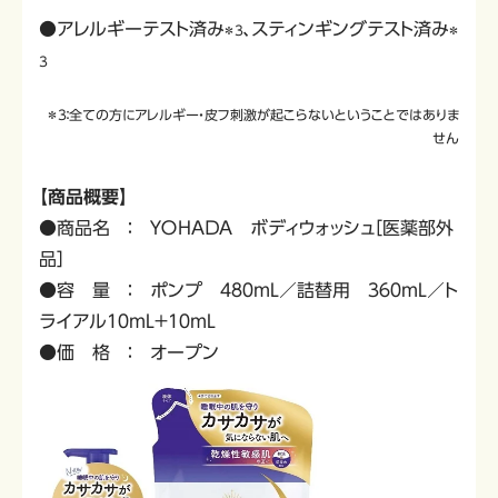
●アレルギーテスト済み
、スティンギングテスト済み
＊３
＊
３
＊３：全ての方にアレルギー・皮フ刺激が起こらないということではありま
せん
【商品概要】
●
商品名 ： ＹＯＨＡＤＡ ボディウォッシュ［医薬部外
品］
●容 量 ： ポンプ ４８０mL／詰替用 ３６０mL／ト
ライアル１０mL＋１０mL
●価 格 ： オープン