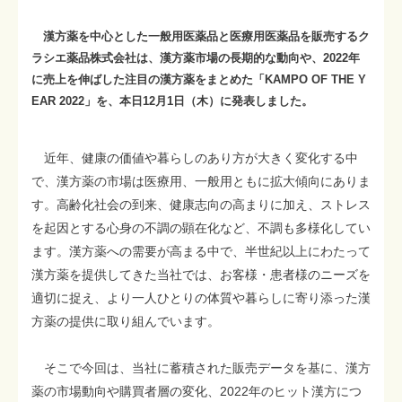
漢方薬を中心とした一般用医薬品と医療用医薬品を販売するク
ラシエ薬品株式会社は、漢方薬市場の長期的な動向や、2022年
に売上を伸ばした注目の漢方薬をまとめた「KAMPO OF THE Y
EAR 2022」を、本日12月1日（木）に発表しました。
近年、健康の価値や暮らしのあり方が大きく変化する中
で、漢方薬の市場は医療用、一般用ともに拡大傾向にありま
す。高齢化社会の到来、健康志向の高まりに加え、ストレス
を起因とする心身の不調の顕在化など、不調も多様化してい
ます。漢方薬への需要が高まる中で、半世紀以上にわたって
漢方薬を提供してきた当社では、お客様・患者様のニーズを
適切に捉え、より一人ひとりの体質や暮らしに寄り添った漢
方薬の提供に取り組んでいます。
そこで今回は、当社に蓄積された販売データを基に、漢方
薬の市場動向や購買者層の変化、2022年のヒット漢方につ