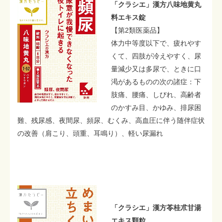
「クラシエ」漢方八味地黄丸
料エキス錠
【第2類医薬品】
体力中等度以下で、疲れやす
くて、四肢が冷えやすく、尿
量減少又は多尿で、ときに口
渇があるものの次の諸症：下
肢痛、腰痛、しびれ、高齢者
のかすみ目、かゆみ、排尿困
難、残尿感、夜間尿、頻尿、むくみ、高血圧に伴う随伴症状
の改善（肩こり、頭重、耳鳴り）、軽い尿漏れ
「クラシエ」漢方苓桂朮甘湯
エキス顆粒