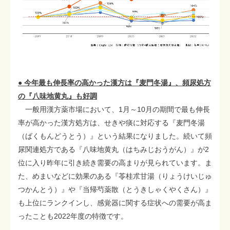
● 今年最も伸長率の高かった漢方は『麦門冬湯』、頻尿処方
の『八味地黄丸』も好調
一般用漢方薬市場において、1月～10月の期間で最も伸長
率が高かった漢方処方は、せきや痰に対応する『麦門冬湯
（ばくもんどうとう）』という結果になりました。続いて頻
尿関連処方である『八味地黄丸（はちみじおうがん）』が2
位に入り昨年に引き続き需要の高まりが見られています。ま
た、めまいなどに効果のある『苓桂朮甘湯（りょうけいじゅ
つかんとう）』や『当帰芍薬散（とうきしゃくやくさん）』
も上位にランクインし、感覚器に関する症状への需要が高ま
ったことも2022年度の特徴です。