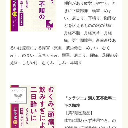
傾向があり疲労しやすく、と
きに下腹部痛、頭重、めま
い、肩こり、耳鳴り、動悸な
どを訴えるものの次の諸症：
月経不順、月経異常、月経
痛、更年期障害、産前産後あ
るいは流産による障害（貧血、疲労倦怠、めまい、むく
み）、めまい・立ちくらみ、頭重、肩こり、腰痛、足腰の冷
え症、しもやけ、むくみ、しみ、耳鳴り
「クラシエ」漢方五苓散料エ
キス顆粒
【第2類医薬品】
体力に関わらず使用でき、の
どが渇いて尿量が少ないもの