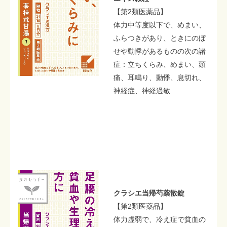
【第2類医薬品】
体力中等度以下で、めまい、
ふらつきがあり、ときにのぼ
せや動悸があるものの次の諸
症：立ちくらみ、めまい、頭
痛、耳鳴り、動悸、息切れ、
神経症、神経過敏
クラシエ当帰芍薬散錠
【第2類医薬品】
体力虚弱で、冷え症で貧血の