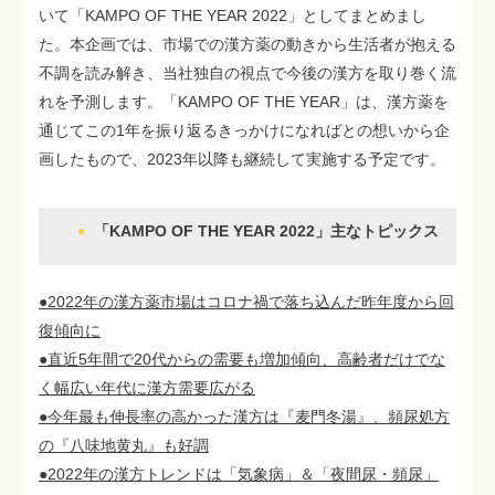
いて「KAMPO OF THE YEAR 2022」としてまとめまし
た。本企画では、市場での漢方薬の動きから生活者が抱える
不調を読み解き、当社独自の視点で今後の漢方を取り巻く流
れを予測します。「KAMPO OF THE YEAR」は、漢方薬を
通じてこの1年を振り返るきっかけになればとの想いから企
画したもので、2023年以降も継続して実施する予定です。
「KAMPO OF THE YEAR 2022」主なトピックス
●2022年の漢方薬市場はコロナ禍で落ち込んだ昨年度から回
復傾向に
●直近5年間で20代からの需要も増加傾向、高齢者だけでな
く幅広い年代に漢方需要広がる
●今年最も伸長率の高かった漢方は『麦門冬湯』、頻尿処方
の『八味地黄丸』も好調
●2022年の漢方トレンドは「気象病」＆「夜間尿・頻尿」