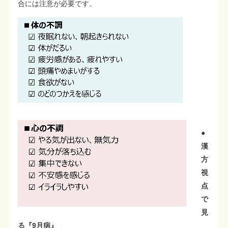
合には注意が必要です。
●
漢
方
視
点
で
見
る『9月病』