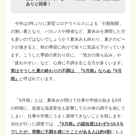
ありと回答！
今年は3年ぶりに新型コロナウイルスによる「行動制限」
の無い夏となり、バカンスや帰省など、夏休みを満喫した方
も多いのではないでしょうか？夏休みも終わり、暑さのピー
クが過ぎると、秋の季節に向けて徐々に気温も下がっていき
ます。こうした季節の変わり目に、「気分の落ち込み」や
「疲れやすい」など、心身に不調を生じる方が多くいます。
実はそうした夏の終わりの不調は、『5月病』ならぬ『9月
病』
と呼ばれています。
『9月病』とは、夏休みが明けて仕事や学校が始まる9月
の時期に、急激な温度変化も影響して心や体の調子を崩して
しまい、仕事や学業にうまく復帰できないことを指します。
当社が行った調査では、
『9月病』の認知度はわずか16.5％
でしたが、実際に不調を感じたことがある人は約4割
にも上