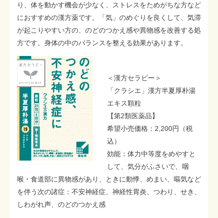
り、体を動かす機会が少なく、ストレスをためがちな方など
におすすめの漢方薬です。「気」のめぐりを良くして、気滞
が起こりやすい方の、のどのつかえ感や異物感を改善する処
方です。身体の中のバランスを整える効果があります。
＜漢方セラピー＞
「クラシエ」漢方半夏厚朴湯
エキス顆粒
【第2類医薬品】
希望小売価格：2,200円（税
込）
効能：体力中等度をめやすと
して、気分がふさいで、咽
喉・食道部に異物感があり、ときに動悸、めまい、嘔気など
を伴う次の諸症：不安神経症、神経性胃炎、つわり、せき、
しわがれ声、のどのつかえ感