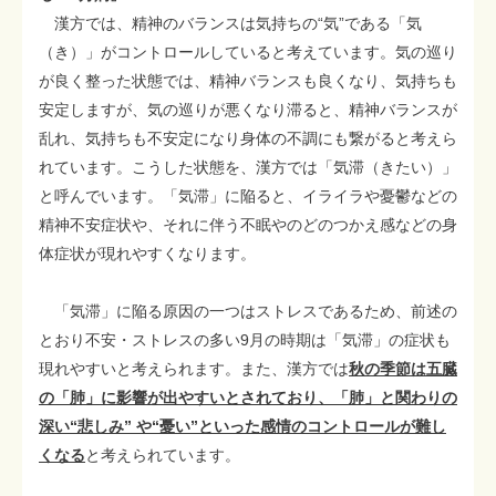
漢方では、精神のバランスは気持ちの“気”である「気
（き）」がコントロールしていると考えています。気の巡り
が良く整った状態では、精神バランスも良くなり、気持ちも
安定しますが、気の巡りが悪くなり滞ると、精神バランスが
乱れ、気持ちも不安定になり身体の不調にも繋がると考えら
れています。こうした状態を、漢方では「気滞（きたい）」
と呼んでいます。「気滞」に陥ると、イライラや憂鬱などの
精神不安症状や、それに伴う不眠やのどのつかえ感などの身
体症状が現れやすくなります。
「気滞」に陥る原因の一つはストレスであるため、前述の
とおり不安・ストレスの多い9月の時期は「気滞」の症状も
現れやすいと考えられます。また、漢方では
秋の季節は五臓
の「肺」に影響が出やすいとされており、「肺」と関わりの
深い“悲しみ” や“憂い”といった感情のコントロールが難し
くなる
と考えられています。