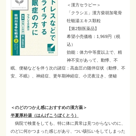
＜漢方セラピー＞
「クラシエ」漢方柴胡加竜骨
牡蛎湯エキス顆粒
【第2類医薬品】
希望小売価格：1,969円（税
込）
効能：体力中等度以上で、精
神不安があって、動悸、不
眠、便秘などを伴う次の諸症：高血圧の随伴症状（動悸、不
安、不眠）、神経症、更年期神経症、小児夜泣き、便秘
＜のどのつかえ感におすすめの漢方薬＞
半夏厚朴湯（はんげこうぼくとう）
病院で検査をしても、特に体に異常は見つからないのに、
のどに何かつまった感じがあり、つい咳払いをしてしまった