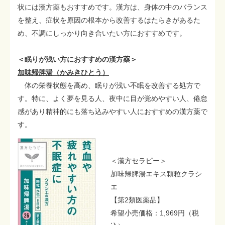
状には漢方薬もおすすめです。漢方は、身体の中のバランス
を整え、症状を原因の根本から改善するはたらきがあるた
め、不調にしっかり向き合いたい方におすすめです。
＜眠りが浅い方におすすめの漢方薬＞
加味帰脾湯（かみきひとう）
体の栄養状態を高め、眠りが浅い不眠を改善する処方で
す。特に、よく夢を見る人、夜中に目が覚めやすい人、倦怠
感があり精神的にも落ち込みやすい人におすすめの漢方薬で
す。
＜漢方セラピー＞
加味帰脾湯エキス顆粒クラシ
エ
【第2類医薬品】
希望小売価格：1,969円（税