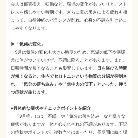
会人は部署換え・転勤など、環境の変化があったりと、スト
レスを感じやすい時期です。さらに夏の暑さによる疲れも相
まって、自律神経のバランスが乱れ、心身の不調を引き起こ
しやすくなります。
▶「気候の変化」
9月は気候の変化も大きい時期のため、気温の低下や寒暖
差に体がついていけず、不調に陥ることがあります。また、
日照時間が短くなることも影響しています。
日を浴びる時間
が短くなると、体内でセロトニンという物質の分泌が抑制さ
れ、「気分の落ち込み」や「集中力の低下」といった、抑う
つ症状が生じます
。
●具体的な症状やチェックポイントを紹介
『9月病』には「不眠」や「気分の落ち込み」など様々な
症状がありますが、体と心それぞれの不調があります。下記
の症状やポイントが、複数当てはまったり、長期間に続く場