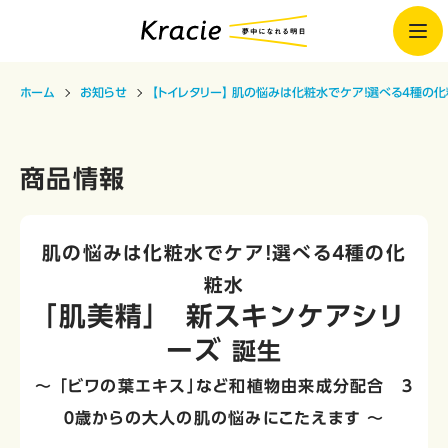
ホーム
お知らせ
【トイレタリー】 肌の悩みは化粧水でケア！選べる４種の
商品情報
肌の悩みは化粧水でケア！選べる４種の化
粧水
「肌美精」 新スキンケアシリ
ーズ
誕生
～
「ビワの葉エキス」
など和植物由来成分配合 ３
０歳からの大人の肌の悩みにこたえます ～