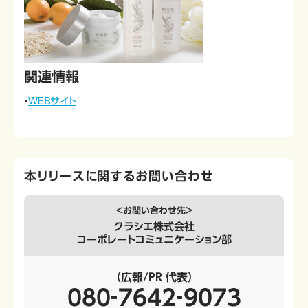
関連情報
・
ＷＥＢサイト
本リリースに関するお問い合わせ
＜お問い合わせ先＞
クラシエ株式会社
コーポレートコミュニケーション部
（広報/PR 代表）
080‐7642‐9073