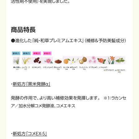
活性剤不使用）を実現しました。
商品特長
●進化した「純・和草プレミアムエキス」（補修＆予防美髪成分）
・
新処方「黒米発酵α」
発酵の作用で、より高い補修効果を発揮します。
※1：ラカンセ
ア／加水分解コメ発酵液、コメエキス
・
新処方「コメEX-S」