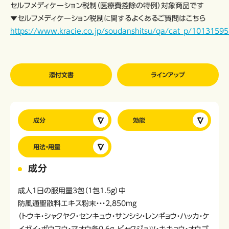
セルフメディケーション税制（医療費控除の特例）対象商品です
▼セルフメディケーション税制に関するよくあるご質問はこちら
https://www.kracie.co.jp/soudanshitsu/qa/cat_p/10131595
添付文書
ラインアップ
成分
効能
用法・用量
成分
成人1日の服用量3包（1包1.5g）中
防風通聖散料エキス粉末・・・2,850mg
（トウキ・シャクヤク・センキュウ・サンシシ・レンギョウ・ハッカ・ケ