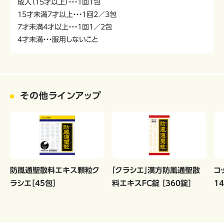
成人（15才以上）・・・1回1包
15才未満7才以上・・・1回2／3包
7才未満4才以上・・・1回1／2包
4才未満・・・服用しないこと
その他ラインアップ
防風通聖散料エキス顆粒ク
「クラシエ」漢方防風通聖散
コ
ラシエ［45包］
料エキスＦＣ錠 ［360錠］
1