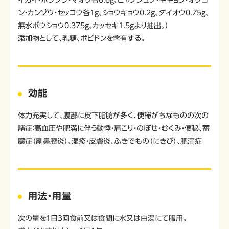
イガイ・ボウフウ・マオウ各0.6g、ビャクジュツ・キキョウ・オウゴ
ン・カンゾウ・セッコウ各1g、ショウキョウ0.2g、ダイオウ0.75g、
無水ボウショウ0.375g、カッセキ1.5gより抽出。）
添加物として、乳糖、ポビドンを含有する。
効能
体力充実して、腹部に皮下脂肪が多く、便秘がちなものの次の
諸症：高血圧や肥満に伴う動悸・肩こり・のぼせ・むくみ・便秘、蓄
膿症（副鼻腔炎）、湿疹・皮膚炎、ふきでもの（にきび）、肥満症
用法・用量
次の量を1日3回食前又は食間に水又は白湯にて服用。