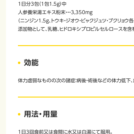
1日分3包（1包1.5g）中
人参養栄湯エキス粉末・・・3,350mg
（ニンジン1.5g、トウキ・ジオウ・ビャクジュツ・ブクリョウ各
添加物として、乳糖、ヒドロキシプロピルセルロースを含
効能
体力虚弱なものの次の諸症：病後・術後などの体力低下、
用法・用量
1日3回食前又は食間に水又は白湯にて服用。