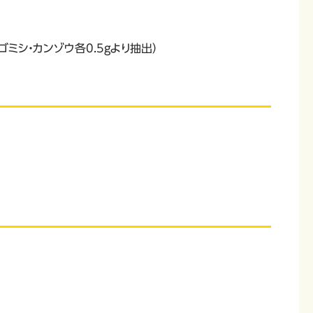
、ゴミシ・カンゾウ各0.5gより抽出）