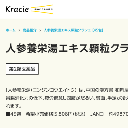
ホーム
商品紹介
人参養栄湯エキス顆粒クラシエ ［45包］
人参養栄湯エキス顆粒クラシ
第2類医薬品
「人参養栄湯（ニンジンヨウエイトウ）」は、中国の漢方書「和剤
胃腸消化力の低下、疲労倦怠し四肢がだるい、貧血、手足が冷
れます。
■45包 希望小売価格：5,808円（税込） JANコード：49870