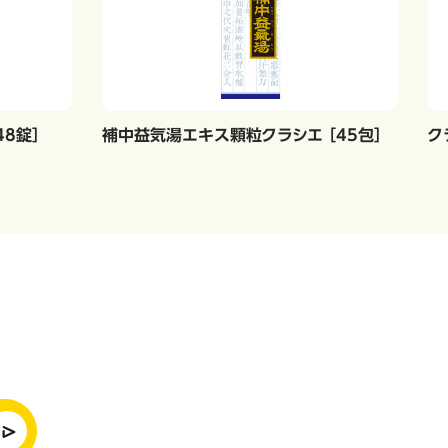
8錠］
補中益気湯エキス顆粒クラシエ ［45包］
ク