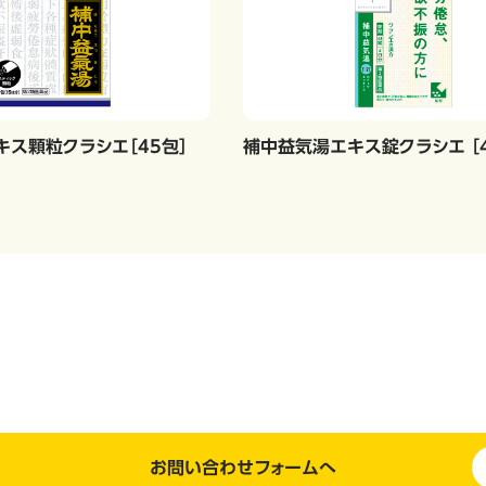
ス顆粒クラシエ［45包］
補中益気湯エキス錠クラシエ ［4
お問い合わせフォームへ