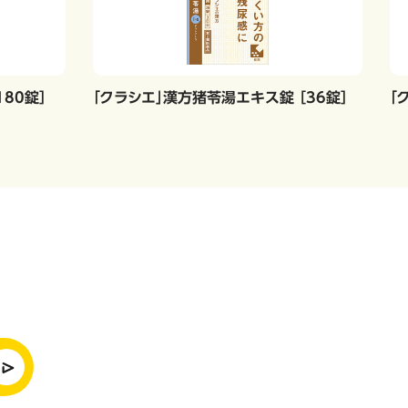
80錠］
「クラシエ」漢方猪苓湯エキス錠 ［36錠］
「