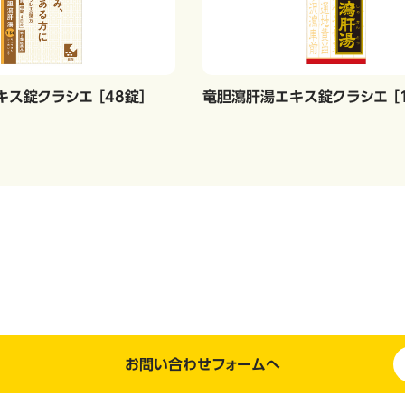
ス錠クラシエ ［48錠］
竜胆瀉肝湯エキス錠クラシエ ［1
お問い合わせフォームへ