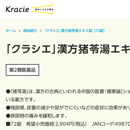
ホーム
商品紹介
「クラシエ」漢方猪苓湯エキス錠 ［72錠］
「クラシエ」漢方猪苓湯エキ
第2類医薬品
●「猪苓湯」は、漢方の古典といわれる中国の医書『傷寒論［ショ
いる薬方です。
●残尿感、尿量の減少や尿がでにくいなどの症状に効果があり
●排尿時の痛みを緩和します。
■72錠 希望小売価格：2,904円（税込） JANコード：49870