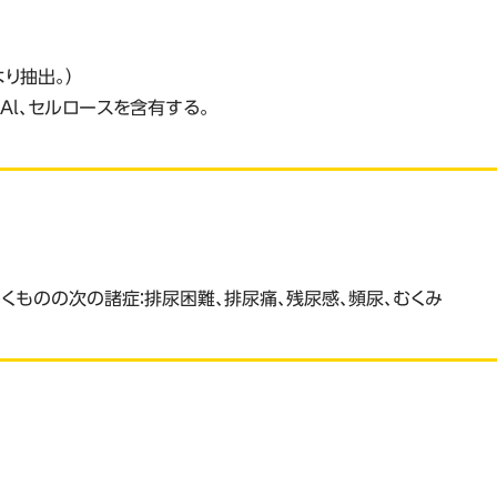
より抽出。）
酸Al、セルロースを含有する。
くものの次の諸症：排尿困難、排尿痛、残尿感、頻尿、むくみ