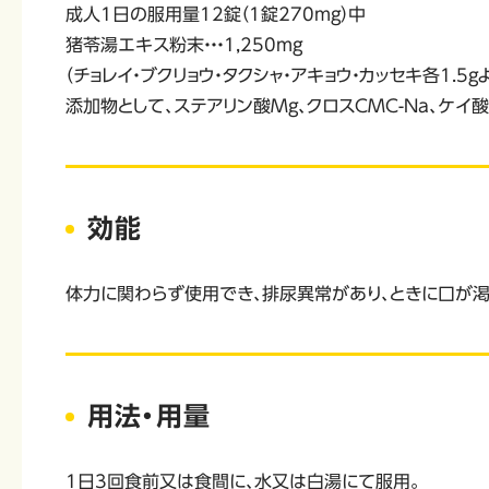
成人1日の服用量12錠（1錠270mg）中
猪苓湯エキス粉末・・・1,250mg
（チョレイ・ブクリョウ・タクシャ・アキョウ・カッセキ各1.5g
添加物として、ステアリン酸Mg、クロスCMC-Na、ケイ
効能
体力に関わらず使用でき、排尿異常があり、ときに口が渇
用法・用量
1日3回食前又は食間に、水又は白湯にて服用。