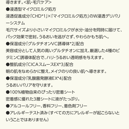
導きます。<肌・毛穴ケア>
●浸透型マイクロミルク処方
浸透促進成分「ＣＨＤ*1」×「マイクロミルク処方」のＷ浸透デリバリ
ーシステム
毛穴サイズより小さいマイクロミルクが水分・油分を同時に届けて、
パック効果で密封。うるおいを逃がさず、やわらかもち肌へ。
●保湿成分「グルタチオンＶＣ誘導体*2」配合
美容成分として人気の高いグルタチオンに加え、厳選した４種のビ
タミンＣ誘導体配合で、ハリ・うるおい透明感を与えます。
●整肌成分「ＣＩＣＡスムースEX*3」配合
朝の肌をなめらかに整え、メイクのりの良い肌へ導きます。
●保湿成分「乳酸菌発酵液ＥＸ*4」配合
うるおいバリアを守ります。
●１００％植物由来のぴったり密着シート
密着感に優れた３層シートに液がたっぷり。
●アルコールフリー、香料フリー、着色剤フリー
●アレルギーテスト済み（すべての方にアレルギーが起こらないと
いうことではありません）