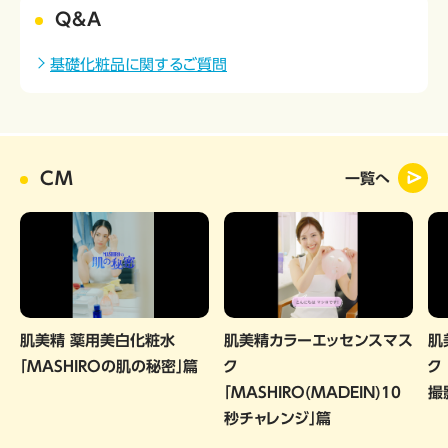
Q&A
基礎化粧品に関するご質問
CM
一覧へ
肌美精 薬用美白化粧水
肌美精カラーエッセンスマス
肌
「MASHIROの肌の秘密」篇
ク
ク
「MASHIRO(MADEIN)10
撮
秒チャレンジ」篇