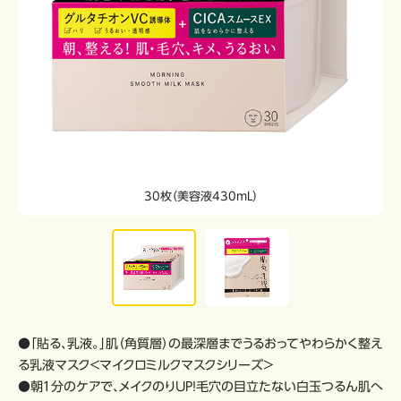
30枚（美容液430mL）
●「貼る、乳液。」肌（角質層）の最深層までうるおってやわらかく整え
る乳液マスク＜マイクロミルクマスクシリーズ＞
●朝１分のケアで、メイクのりUP！毛穴の目立たない白玉つるん肌へ