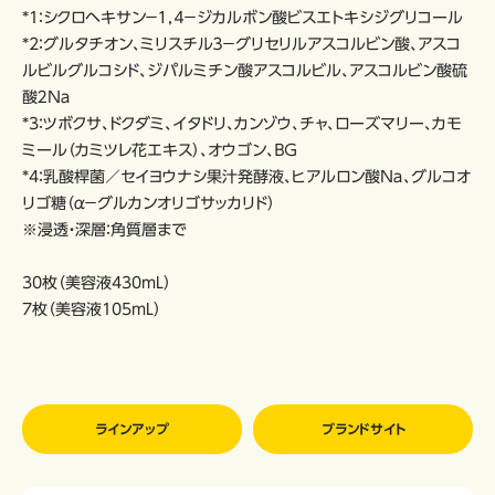
*1：シクロヘキサン－１，４－ジカルボン酸ビスエトキシジグリコール
*2：グルタチオン、ミリスチル３－グリセリルアスコルビン酸、アスコ
ルビルグルコシド、ジパルミチン酸アスコルビル、アスコルビン酸硫
酸２Ｎａ
*3：ツボクサ、ドクダミ、イタドリ、カンゾウ、チャ、ローズマリー、カモ
ミール（カミツレ花エキス）、オウゴン、ＢＧ
*4：乳酸桿菌／セイヨウナシ果汁発酵液、ヒアルロン酸Ｎａ、グルコオ
リゴ糖（α－グルカンオリゴサッカリド）
※浸透・深層：角質層まで
30枚（美容液430mL）
7枚（美容液105mL）
ラインアップ
ブランドサイト