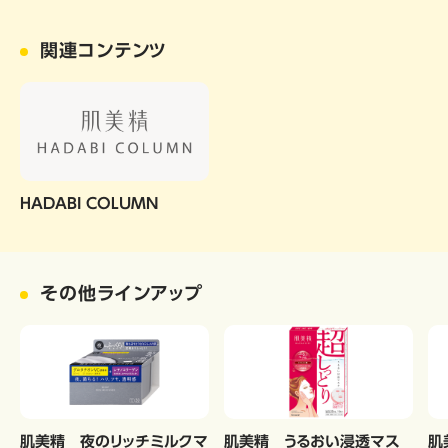
関連コンテンツ
HADABI COLUMN
その他ラインアップ
肌美精 夜のリッチミルクマ
肌美精 うるおい浸透マス
肌