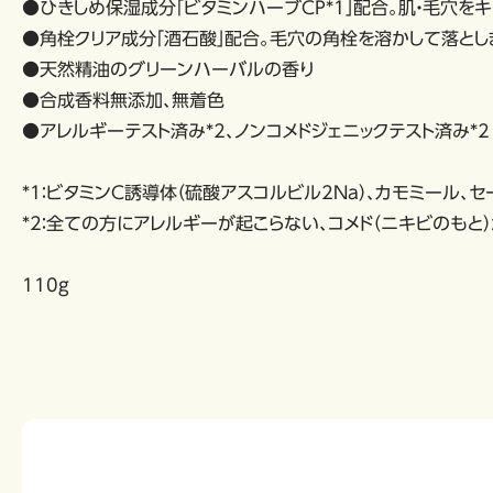
●ひきしめ保湿成分「ビタミンハーブＣＰ*1」配合。肌・毛穴を
●角栓クリア成分「酒石酸」配合。毛穴の角栓を溶かして落とし
●天然精油のグリーンハーバルの香り
●合成香料無添加、無着色
●アレルギーテスト済み*2、ノンコメドジェニックテスト済み*2
*1：ビタミンC誘導体（硫酸アスコルビル2Na）、カモミール、セ
*2：全ての方にアレルギーが起こらない、コメド（ニキビのもと
110g