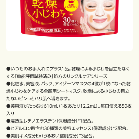
●いつものお手入れにプラス１品。乾燥による小じわを目立たなく
する「効能評価試験済み」処方のリンクルケアシリーズ
●化粧水、美容液、パック、アイゾーンマスクの4役が1枚になった乾
燥小じわをケアする全顔用シートマスク。乾燥による小じわの目立
たないピンっとハリ肌へ導きます。
●美容液がたっぷり610ｍL（1枚あたり12.2ｍL）。毎日使える50枚
入り
●浸透型レチノエラスチン（保湿成分）*1配合。
●ヒアルロン酸含む30種類の美容エッセンス（保湿成分）*2配合。
●美肌キメ成分Ｅｘ（うるおい整肌成分）*3配合。