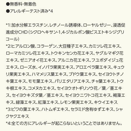
●無香料・無着色
●アレルギーテスト済み*4
*1：加水分解エラスチン、レチノール誘導体、ローヤルゼリー、浸透促
進成分CHD（シクロヘキサン-1,4-ジカルボン酸ビスエトキシジグリ
コール）
*2：ヒアルロン酸、コラーゲン、大豆種子エキス、カミツレ花エキス、
ローマカミツレ花エキス、トウキンセンカ花エキス、ヤグルマギク花
エキス、ゼニアオイ花エキス、アルニカ花エキス、フユボダイジュ花
エキス、ローズ水、イノバラ果実エキス、アロエベラ葉エキス、キュウ
リ果実エキス、ハマメリス葉エキス、ブドウ葉エキス、セイヨウトチノ
キ葉エキス、モモ葉エキス、パリエタリアエキス、チャ葉エキス、トウ
キ根エキス、コメヌカエキス、セイヨウオトギリソウ花／葉／茎エキ
ス、セイヨウキズタ葉／茎エキス、セイヨウニワトコ花エキス、褐藻エ
キス、緑藻エキス、紅藻エキス、レモン果実エキス、キウイエキス
*3：ビワの葉エキス、ハトムギエキス、セラミド含有ゆずエキス、シャ
クヤクエキス
*4：全ての方にアレルギーが起こらないということではありません。