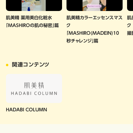
肌美精 薬用美白化粧水
肌美精カラーエッセンスマス
肌
「MASHIROの肌の秘密」篇
ク
ク
「MASHIRO(MADEIN)10
撮
秒チャレンジ」篇
関連コンテンツ
HADABI COLUMN