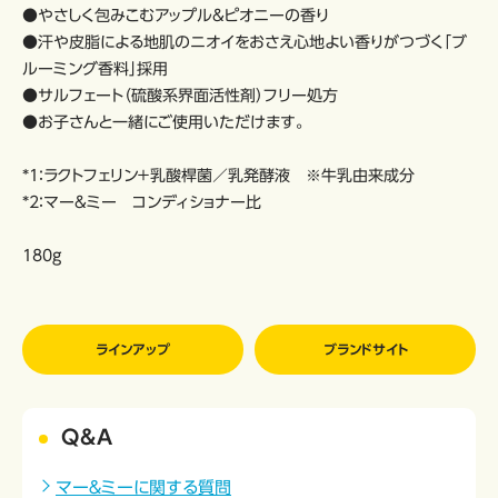
●やさしく包みこむアップル&ピオニーの香り
●汗や皮脂による地肌のニオイをおさえ心地よい香りがつづく「ブ
ルーミング香料」採用
●サルフェート（硫酸系界面活性剤）フリー処方
●お子さんと一緒にご使用いただけます。
*1：ラクトフェリン＋乳酸桿菌／乳発酵液 ※牛乳由来成分
*2：マー&ミー コンディショナー比
180g
ラインアップ
ブランドサイト
Q&A
マー＆ミーに関する質問