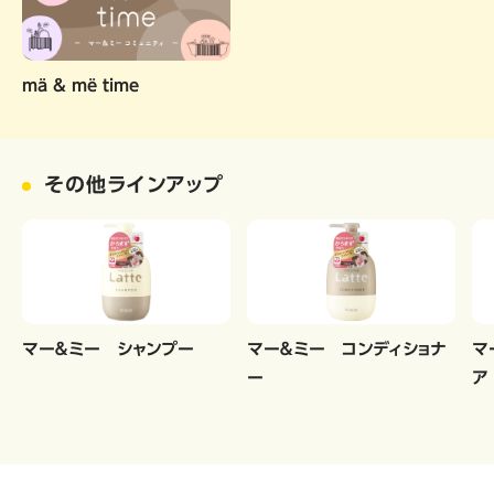
mä & më time
その他ラインアップ
マー＆ミー シャンプー
マー＆ミー コンディショナ
マ
ー
ア