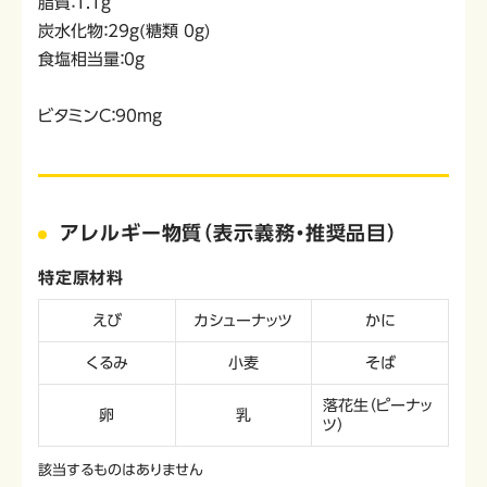
脂質：1.1g
炭水化物：29g(糖類 0g)
食塩相当量：0g
ビタミンC：90mg
アレルギー物質（表示義務・推奨品目）
特定原材料
えび
カシューナッツ
かに
くるみ
小麦
そば
落花生（ピーナッ
卵
乳
ツ）
該当するものはありません