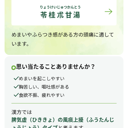
りょうけいじゅつかんとう
苓桂朮甘湯
めまいやふらつき感がある方の頭痛に適して
います。
思い当たることありませんか？
めまいを起こしやすい
胸苦しい、嘔吐感がある
食欲不振、疲れやすい
漢方では
脾気虚
（ひききょ）
の風痰上擾
（ふうたんじ
と考えます
ょうじょう）
タイプ