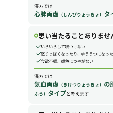
漢方では
心脾両虚
タ
（しんぴりょうきょ）
思い当たることありませ
いらいらして寝つけない
怒りっぽくなったり、ゆううつになっ
食欲不振、顔色につやがない
漢方では
気血両虚
の
（きけつりょうきょ）
タイプ
と考えます
ふう）