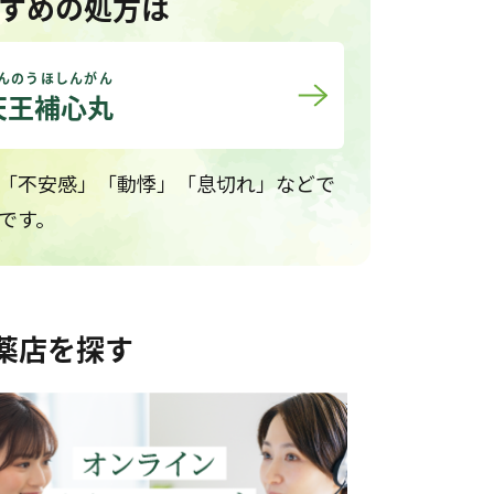
すめの処方は
んのうほしんがん
天王補心丸
「不安感」「動悸」「息切れ」などで
です。
薬店を探す