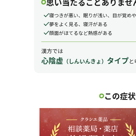
思い当たることありませ
寝つきが悪い、眠りが浅い、目が覚め
夢をよく見る、寝汗がある
顔面がほてるなど熱感がある
漢方では
心陰虚
タイプ
と
（しんいんきょ）
この症状