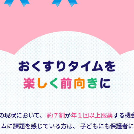
の現状において、
約７割
が
年１回以上服薬
する機
イムに課題を感じている方は、
子どもにも保護者に