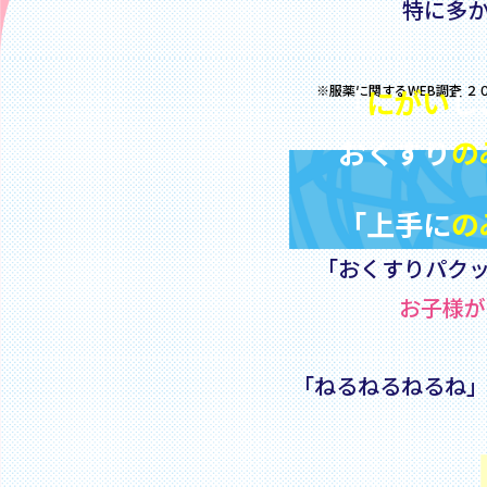
特に多
※服薬に関するWEB調査 ２０
「
にがい
し
おくすり
の
「上手に
の
「おくすりパク
お子様が
「ねるねるねるね」