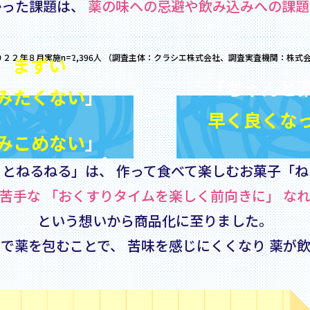
かった課題は、
薬の味への忌避や飲み込みへの課題
２２年８月実施n=2,396人
（調査主体：クラシエ株式会社、調査実査機関：株式
、
まずい
し、
「ちゃんと
みたくない
」
早く良くな
みこめない
」
ッとねるねる」は、
作って食べて楽しむお菓子「ね
苦手な
「おくすりタイムを楽しく前向きに」
なれ
という想いから商品化に至りました。
で薬を包むことで、
苦味を感じにくくなり
薬が飲