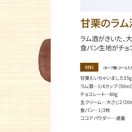
甘栗のラム
ラム酒がきいた、
食パン生地がチョコ
材料
（6〜7個・2〜3人
甘栗むいちゃいました35g
ラム酒…1/4カップ（50ml
チョコレート…60g
生クリーム…大さじ2（30m
食パン…1/2枚
ココアパウダー…適量