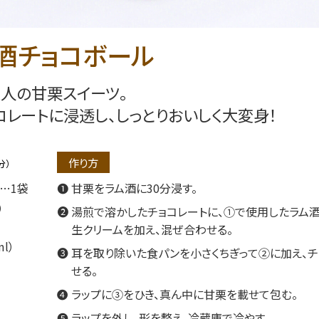
酒チョコボール
大人の甘栗スイーツ。
レートに浸透し、しっとりおいしく大変身！
作り方
分）
…1袋
➊
甘栗をラム酒に30分浸す。
）
➋
湯煎で溶かしたチョコレートに、①で使用したラム酒小
生クリームを加え、混ぜ合わせる。
l）
➌
耳を取り除いた食パンを小さくちぎって②に加え、チ
せる。
➍
ラップに③をひき、真ん中に甘栗を載せて包む。
➎
ラップを外し、形を整え、冷蔵庫で冷やす。