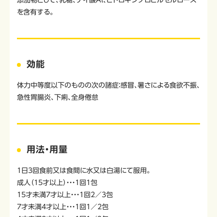
添加物として、乳糖、ケイ酸Al、ヒドロキシプロピルセルロース
を含有する。
効能
体力中等度以下のものの次の諸症：感冒、暑さによる食欲不振、
急性胃腸炎、下痢、全身倦怠
用法・用量
1日3回食前又は食間に水又は白湯にて服用。
成人（15才以上）・・・1回1包
15才未満7才以上・・・1回2／3包
7才未満4才以上・・・1回1／2包