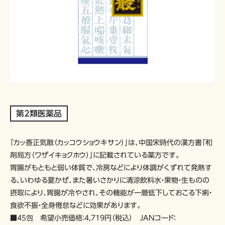
第2類医薬品
「カッ香正気散（カッコウショウキサン）」は、中国宋時代の漢方書「和
剤局方（ワザイキョクホウ）」に記載されている薬方です。
胃腸がもともと弱い体質で、冷房などにより体調がくずれて発熱す
る、いわゆる夏かぜ、また暑いさかりに清涼飲料水・果物・生ものの
摂取により、胃腸が冷やされ、その機能が一層低下しておこる下痢・
食欲不振・全身倦怠などに効果があります。
■45包 希望小売価格：4,719円（税込） JANコード：