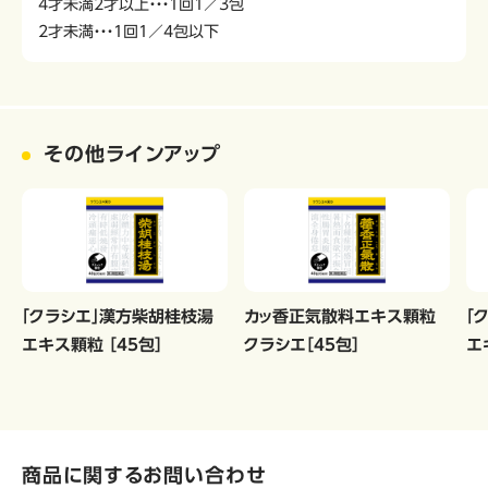
4才未満2才以上・・・1回1／3包
2才未満・・・1回1／4包以下
その他ラインアップ
「クラシエ」漢方柴胡桂枝湯
カッ香正気散料エキス顆粒
「
エキス顆粒 ［45包］
クラシエ［45包］
エ
商品に関するお問い合わせ