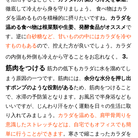
徹底して冷えから身を守りましょう。 食べ物はカラ
ダを温めるものを積極的に摂りたいですね。
カラダを
温める食べ物は根菜類や生姜、発酵食品がオススメ
で
す。逆に
白砂糖など、甘いものの中にはカラダを冷や
すものもある
ので、控えた方が良いでしょう。カラダ
3.
の内側も外側も冷えから守ることをお忘れなく。
筋肉をつける
筋力の低下もカラダに水を溜めてし
まう原因の一つです。筋肉には、
余分な水分を押し出
すポンプのような役割がある
ため、筋肉をつけること
で、水滞の予防策となります。お風呂で半身浴なども
いいですが、じんわり汗をかく運動を日々の生活に取
り入れてみましょう。
カラダを温める、肩甲骨周りを
意識したストレッチなどは、自宅でもオフィスでも簡
単に行うことができます
。寒さで縮こまったカラダを