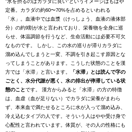
”水を摂るのはカラダに良い”というイメージはもはや
定番。カラダの約60〜70%を占めるといわれる
「水」。血液中では血漿（けっしょう、血液の液体部
分）の約9割が水と言われており、栄養物を全身に巡
らせ、体温調節を行うなど、生命活動には必要不可欠
なものです。 しかし、この水の巡りが滞りカラダに
溜め込んでしまうと一変、不調を引き起こす原因とな
ってしまうことがあります。こうした状態のことを漢
方では「水滞」と言います。
「水滞」とは読んで字の
ごとく、水分代謝が悪く、水の排出が停滞している状
態のこと
です。 漢方からみると「水滞」の方の特徴
は、血虚（血が足りない）でカラダに栄養がまわら
ず、本来血で満たせるところに水が入って溜め込み、
冷え込むタイプの人です。そういう人はやや受け身で
心配性と言われています。体質が、その人の性格にも