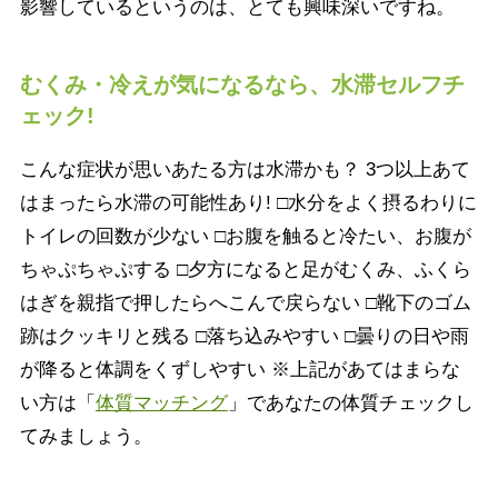
影響しているというのは、とても興味深いですね。
むくみ・冷えが気になるなら、水滞セルフチ
ェック!
こんな症状が思いあたる方は水滞かも？ 3つ以上あて
はまったら水滞の可能性あり! □水分をよく摂るわりに
トイレの回数が少ない □お腹を触ると冷たい、お腹が
ちゃぷちゃぷする □夕方になると足がむくみ、ふくら
はぎを親指で押したらへこんで戻らない □靴下のゴム
跡はクッキリと残る □落ち込みやすい □曇りの日や雨
が降ると体調をくずしやすい ※上記があてはまらな
い方は「
体質マッチング
」であなたの体質チェックし
てみましょう。