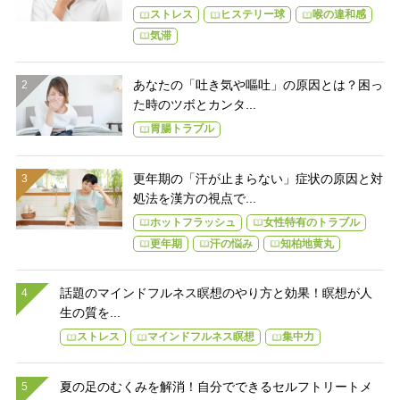
ストレス
ヒステリー球
喉の違和感
気滞
あなたの「吐き気や嘔吐」の原因とは？困っ
た時のツボとカンタ...
胃腸トラブル
更年期の「汗が止まらない」症状の原因と対
処法を漢方の視点で...
ホットフラッシュ
女性特有のトラブル
更年期
汗の悩み
知柏地黄丸
話題のマインドフルネス瞑想のやり方と効果！瞑想が人
生の質を...
ストレス
マインドフルネス瞑想
集中力
夏の足のむくみを解消！自分でできるセルフトリートメ