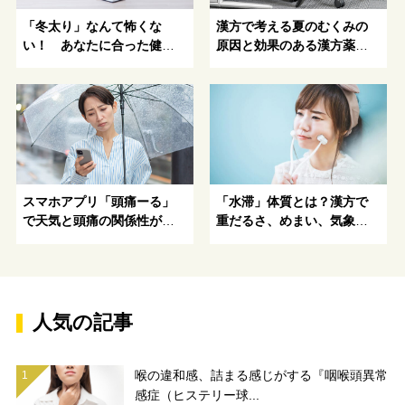
「冬太り」なんて怖くな
漢方で考える夏のむくみの
い！ あなたに合った健康
原因と効果のある漢方薬や
的にキレイになる方法がわ
レシピを紹介
かる！
スマホアプリ「頭痛ーる」
「水滞」体質とは？漢方で
で天気と頭痛の関係性が明
重だるさ、めまい、気象変
らかに！
動による体調不良と水分・
水の巡りを改善
人気の記事
喉の違和感、詰まる感じがする『咽喉頭異常
感症（ヒステリー球...