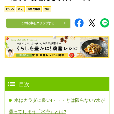
むくみ
冷え
当帰芍薬散
水滞
この記事をクリップする
目次
水はカラダに良い!・・・とは限らない?水が
滞ってしまう「水滞」とは?