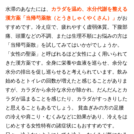
水滞のあなたには、
カラダを温め、水分代謝を整える
漢方薬「当帰芍薬散（とうきしゃくやくさん）」
がお
すすめです。冷え症で、疲れやすく虚弱体質。下腹部
痛、頭重などの不調、または生理不順にお悩みの方は
「当帰芍薬散」を試してみてはいかがでしょうか。
「女性の聖薬」と呼ばれるほど女性によく用いられて
きた漢方薬です。全身に栄養や血液を巡らせ、余分な
水分の排出を促し巡らせると考えられています。飲み
始めるとトイレの回数が増えたと感じることがありま
すが、カラダから余分な水分が除かれ、だんだんとカ
ラダが温まることを感じたり、カラダがすっきりした
と思えることもあるでしょう。 貧血ぎみの方の足腰
の冷えや肩こり・むくみなどに効果があり、冷えをは
じめとする女性特有の諸症状にもおすすめです。