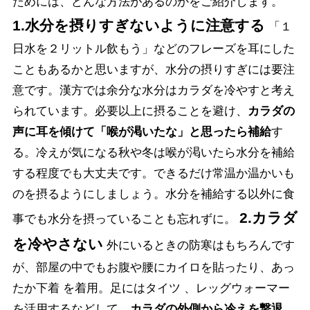
ためには、どんな方法があるのかをご紹介します。
1.水分を摂りすぎないように注意する
「１
日水を２リットル飲もう」などのフレーズを耳にした
こともあるかと思いますが、水分の摂りすぎには要注
意です。漢方では余分な水分はカラダを冷やすと考え
られています。必要以上に摂ることを避け、
カラダの
声に耳を傾けて「喉が渇いたな」と思ったら補給
す
る。冷えが気になる秋や冬は喉が渇いたら水分を補給
する程度でも大丈夫です。できるだけ常温か温かいも
のを摂るようにしましょう。水分を補給する以外に食
2.カラダ
事でも水分を摂っていることも忘れずに。
を冷やさない
外にいるときの防寒はもちろんです
が、部屋の中でもお腹や腰にカイロを貼ったり、あっ
たか下着 を着用。足にはタイツ 、レッグウォーマー
を活用するなどして、
カラダの外側から冷えを撃退
。