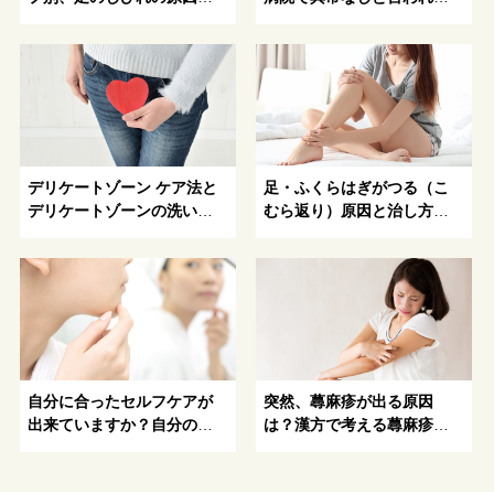
おすすめのケア法とは？手
不調、漢方のプロに相談し
がジンジンする原因や糖尿
てみませんか？
病や神経障害なども解説
デリケートゾーン ケア法と
足・ふくらはぎがつる（こ
デリケートゾーンの洗い方
むら返り）原因と治し方・
～美容と健康への道しるべ
予防法
自分に合ったセルフケアが
突然、蕁麻疹が出る原因
出来ていますか？自分のカ
は？漢方で考える蕁麻疹が
ラダを知らなければ、セル
できる原因と対処法
フケアは成り立たない