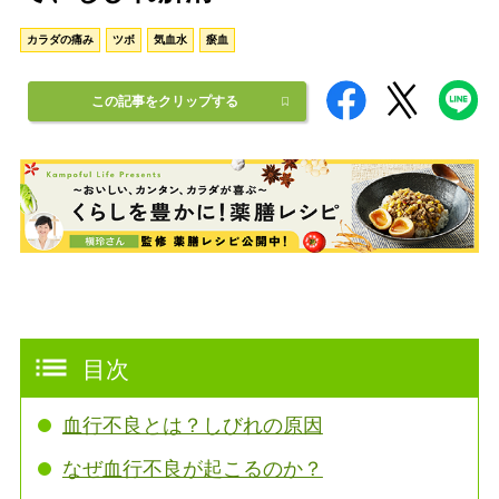
カラダの痛み
ツボ
気血水
瘀血
この記事をクリップする
目次
血行不良とは？しびれの原因
なぜ血行不良が起こるのか？