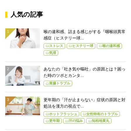
人気の記事
喉の違和感、詰まる感じがする『咽喉頭異常
感症（ヒステリー球...
ストレス
ヒステリー球
喉の違和感
気滞
あなたの「吐き気や嘔吐」の原因とは？困っ
た時のツボとカンタ...
胃腸トラブル
更年期の「汗が止まらない」症状の原因と対
処法を漢方の視点で...
ホットフラッシュ
女性特有のトラブル
更年期
汗の悩み
知柏地黄丸