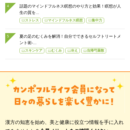
話題のマインドフルネス瞑想のやり方と効果！瞑想が人
生の質を...
ストレス
マインドフルネス瞑想
集中力
夏の足のむくみを解消！自分でできるセルフトリートメ
ント術-...
スキンケア
むくみ
冷え
当帰芍薬散
漢方の知恵を始め、美と健康に役立つ情報を手に入れ